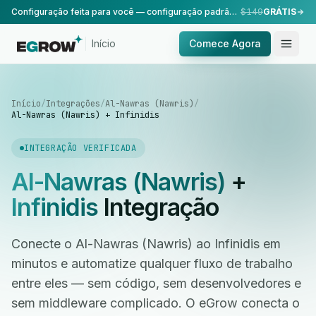
Configuração feita para você — configuração padrão, realizada pela nossa equipe.
$149
GRÁTIS
Início
Comece Agora
Início
/
Integrações
/
Al-Nawras (Nawris)
/
Al-Nawras (Nawris) + Infinidis
INTEGRAÇÃO VERIFICADA
Al-Nawras (Nawris)
+
Infinidis
Integração
Conecte o Al-Nawras (Nawris) ao Infinidis em
minutos e automatize qualquer fluxo de trabalho
entre eles — sem código, sem desenvolvedores e
sem middleware complicado. O eGrow conecta o