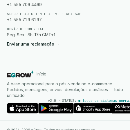
+1 555 706 4469
SUPORTE AO CLIENTE ATIVO · WHATSAPP
+1 555 719 6197
HORÁRIO COMERCIAL
Seg–Sex · 8h–17h GMT+1
Enviar uma reclamação
→
Início
A base operacional para o pós-venda no e-commerce.
Pedidos, mensagens, envios, devoluções e análises — tudo
unificado.
v2.0 · STATUS:
● todos os sistemas norma
Agente de IA
Respostas instantâneas no
© 2024-2026 eGrow. Todos os direitos reservados.