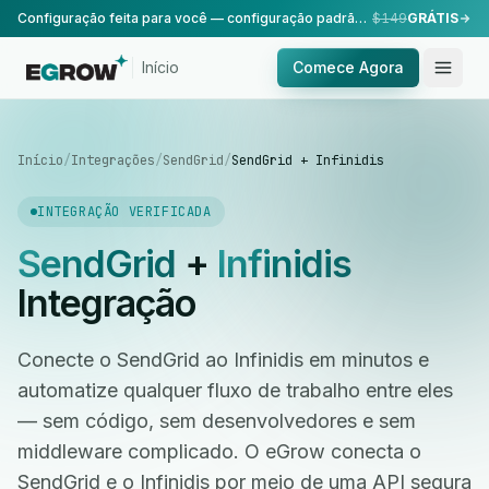
Configuração feita para você — configuração padrão, realizada pela nossa equipe.
$149
GRÁTIS
Início
Comece Agora
Início
/
Integrações
/
SendGrid
/
SendGrid + Infinidis
INTEGRAÇÃO VERIFICADA
SendGrid
+
Infinidis
Integração
Conecte o SendGrid ao Infinidis em minutos e
automatize qualquer fluxo de trabalho entre eles
— sem código, sem desenvolvedores e sem
middleware complicado. O eGrow conecta o
SendGrid e o Infinidis por meio de uma API segura