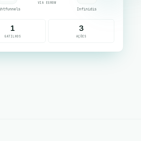
VIA EGROW
ghtfunnels
Infinidis
1
3
GATILHOS
AÇÕES