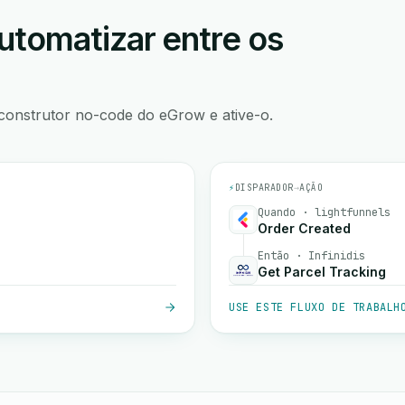
utomatizar entre os
construtor no-code do eGrow e ative-o.
⚡
DISPARADOR
→
AÇÃO
Quando · lightfunnels
Order Created
Então · Infinidis
Get Parcel Tracking
USE ESTE FLUXO DE TRABALH