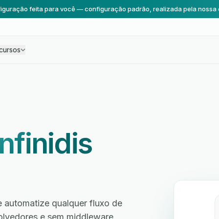
iguração feita para você — configuração padrão, realizada pela nossa 
cursos
Infinidis
e automatize qualquer fluxo de
volvedores e sem middleware