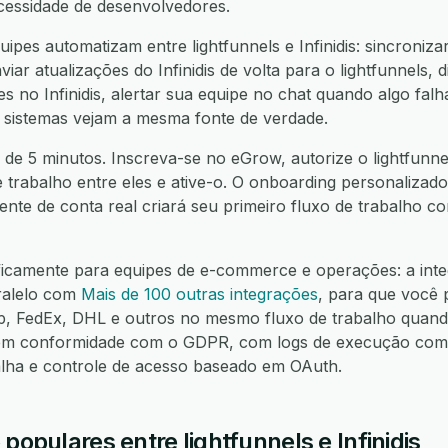
cessidade de desenvolvedores.
pes automatizam entre lightfunnels e Infinidis: sincroniza
nviar atualizações do Infinidis de volta para o lightfunnels, 
es no Infinidis, alertar sua equipe no chat quando algo falh
 sistemas vejam a mesma fonte de verdade.
de 5 minutos. Inscreva-se no eGrow, autorize o lightfunnels
e trabalho entre eles e ative-o. O onboarding personalizado
nte de conta real criará seu primeiro fluxo de trabalho 
ficamente para equipes de e-commerce e operações: a integ
aralelo com
Mais de 100 outras integrações
, para que você 
FedEx, DHL e outros no mesmo fluxo de trabalho quando
m conformidade com o GDPR, com logs de execução compl
alha e controle de acesso baseado em OAuth.
populares entre lightfunnels e Infinidis