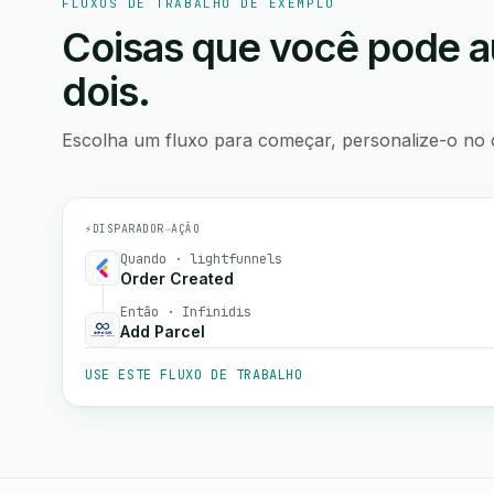
FLUXOS DE TRABALHO DE EXEMPLO
Coisas que você pode a
dois.
Escolha um fluxo para começar, personalize-o no 
⚡
DISPARADOR
→
AÇÃO
Quando · lightfunnels
Order Created
Então · Infinidis
Add Parcel
USE ESTE FLUXO DE TRABALHO