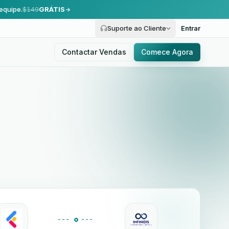
equipe.
$149
GRÁTIS
Suporte ao Cliente
Entrar
Contactar Vendas
Comece Agora