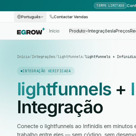
Conf
TEMPO LIMITADO
Português
Contactar Vendas
Início
Produto
Integrações
Ia
Preços
Re
Início
/
Integrações
/
lightfunnels
/
lightfunnels + Infinidis
INTEGRAÇÃO VERIFICADA
lightfunnels
+
Integração
Conecte o lightfunnels ao Infinidis em minutos 
trabalho entre eles — sem código, sem desen