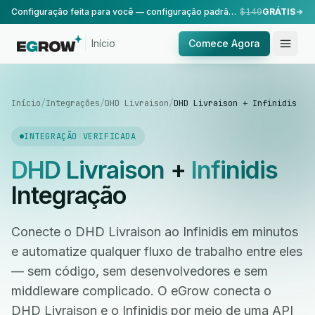
Configuração feita para você — configuração padrão, realizada pela nossa equipe.
$149
GRÁTIS
Início
Comece Agora
Início
/
Integrações
/
DHD Livraison
/
DHD Livraison + Infinidis
INTEGRAÇÃO VERIFICADA
DHD Livraison
+
Infinidis
Integração
Conecte o DHD Livraison ao Infinidis em minutos
e automatize qualquer fluxo de trabalho entre eles
— sem código, sem desenvolvedores e sem
middleware complicado. O eGrow conecta o
DHD Livraison e o Infinidis por meio de uma API