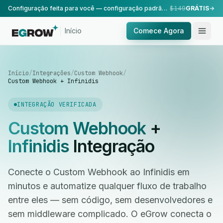
Configuração feita para você — configuração padrão, realizada pela nossa equipe.
$149
GRÁTIS
Início
Comece Agora
Início
/
Integrações
/
Custom Webhook
/
Custom Webhook + Infinidis
INTEGRAÇÃO VERIFICADA
Custom Webhook
+
Infinidis
Integração
Conecte o Custom Webhook ao Infinidis em
minutos e automatize qualquer fluxo de trabalho
entre eles — sem código, sem desenvolvedores e
sem middleware complicado. O eGrow conecta o