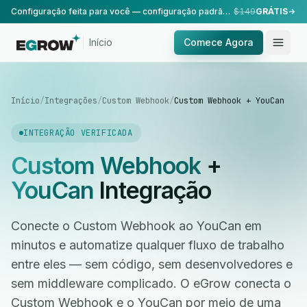
Configuração feita para você — configuração padrão, realizada pela nossa equipe.
$149
GRÁTIS
Início
Comece Agora
Início
/
Integrações
/
Custom Webhook
/
Custom Webhook + YouCan
INTEGRAÇÃO VERIFICADA
Custom Webhook
+
YouCan
Integração
Conecte o Custom Webhook ao YouCan em
minutos e automatize qualquer fluxo de trabalho
entre eles — sem código, sem desenvolvedores e
sem middleware complicado. O eGrow conecta o
Custom Webhook e o YouCan por meio de uma