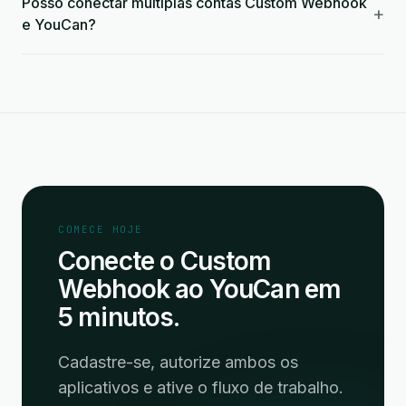
Posso conectar múltiplas contas Custom Webhook
+
e YouCan?
COMECE HOJE
Conecte o Custom
Webhook ao YouCan em
5 minutos.
Cadastre-se, autorize ambos os
aplicativos e ative o fluxo de trabalho.