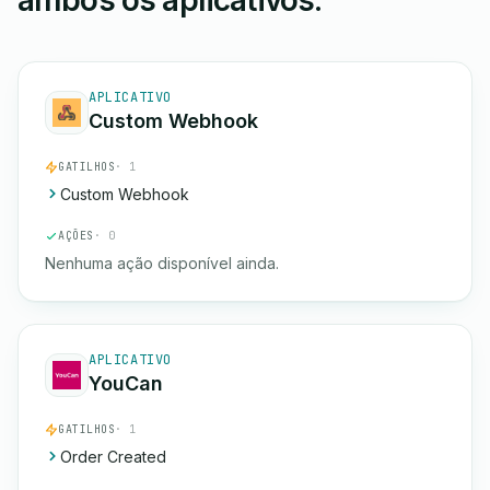
ambos os aplicativos.
APLICATIVO
Custom Webhook
GATILHOS
· 1
Custom Webhook
AÇÕES
· 0
Nenhuma ação disponível ainda.
APLICATIVO
YouCan
GATILHOS
· 1
Order Created