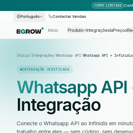
Conf
TEMPO LIMITADO
Português
Contactar Vendas
Início
Produto
Integrações
Ia
Preços
Re
Início
/
Integrações
/
Whatsapp API
/
Whatsapp API + Infinidis
INTEGRAÇÃO VERIFICADA
Whatsapp API
Integração
Conecte o Whatsapp API ao Infinidis em minuto
trabalho entre eles — sem código, sem desen