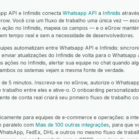
pp API e Infinidis conecta
Whatsapp API
a
Infinidis
atravé
ow. Você cria um fluxo de trabalho uma única vez — esco
 ação no Infinidis, mapeia os campos — e o eGrow mantém
í, em tempo real e sem a necessidade de desenvolvedores.
ipes automatizam entre Whatsapp API e Infinidis: sincroni
 enviar atualizações do Infinidis de volta para o Whatsapp 
ações no Infinidis, alertar sua equipe no chat quando algo
 ambos os sistemas vejam a mesma fonte de verdade.
de 5 minutos. Inscreva-se no eGrow, autorize o Whatsapp A
e trabalho entre eles e ative-o. O onboarding personalizado
nte de conta real criará seu primeiro fluxo de trabalho 
ificamente para equipes de e-commerce e operações: a in
em paralelo com
Mais de 100 outras integrações
, para que 
hatsApp, FedEx, DHL e outros no mesmo fluxo de trabalh