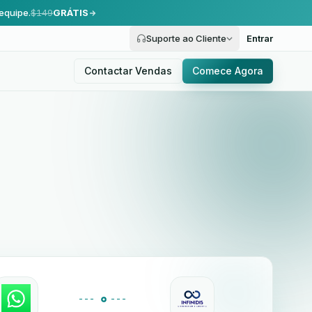
equipe.
$149
GRÁTIS
Suporte ao Cliente
Entrar
Contactar Vendas
Comece Agora