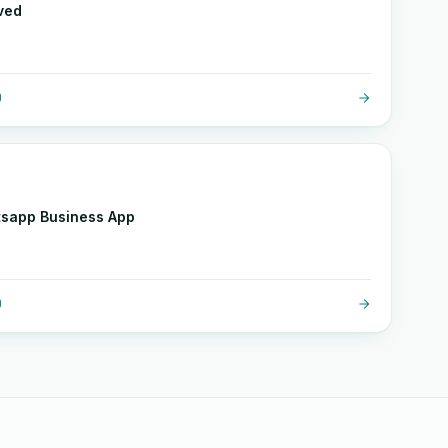
ved
O
sapp Business App
O