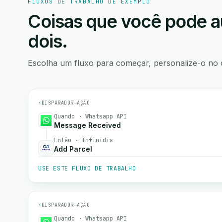
FLUXOS DE TRABALHO DE EXEMPLO
Coisas que você pode a
dois.
Escolha um fluxo para começar, personalize-o no 
⚡
DISPARADOR
→
AÇÃO
Quando · Whatsapp API
Message Received
Então · Infinidis
Add Parcel
USE ESTE FLUXO DE TRABALHO
⚡
DISPARADOR
→
AÇÃO
Quando · Whatsapp API