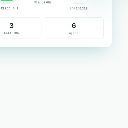
VIA EGROW
atsapp API
Infinidis
3
6
GATILHOS
AÇÕES