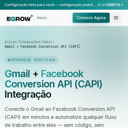
Configuração feita para você — configuração padrão, realizada pela nossa equipe.
$149
GRÁTIS
Início
Comece Agora
Início
/
Integrações
/
Gmail
/
Gmail + Facebook Conversion API (CAPI)
INTEGRAÇÃO VERIFICADA
Gmail
+
Facebook
Conversion API (CAPI)
Integração
Conecte o Gmail ao Facebook Conversion API
(CAPI) em minutos e automatize qualquer fluxo
de trabalho entre eles — sem código, sem