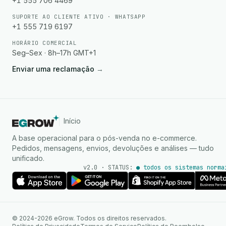
+1 555 706 4469
SUPORTE AO CLIENTE ATIVO · WHATSAPP
+1 555 719 6197
HORÁRIO COMERCIAL
Seg–Sex · 8h–17h GMT+1
Enviar uma reclamação
→
Início
A base operacional para o pós-venda no e-commerce.
Pedidos, mensagens, envios, devoluções e análises — tudo
unificado.
v2.0 · STATUS:
● todos os sistemas norma
Agente de IA
Respostas instantâneas no
© 2024-2026 eGrow. Todos os direitos reservados.
WhatsApp