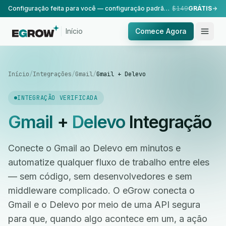
Configuração feita para você — configuração padrão, realizada pela nossa equipe.
$149
GRÁTIS
Início
Comece Agora
Início
/
Integrações
/
Gmail
/
Gmail + Delevo
INTEGRAÇÃO VERIFICADA
Gmail
+
Delevo
Integração
Conecte o Gmail ao Delevo em minutos e
automatize qualquer fluxo de trabalho entre eles
— sem código, sem desenvolvedores e sem
middleware complicado. O eGrow conecta o
Gmail e o Delevo por meio de uma API segura
para que, quando algo acontece em um, a ação