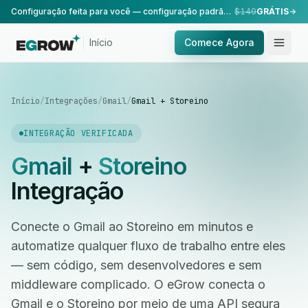
Configuração feita para você — configuração padrão, realizada pela nossa equipe.
$149
GRÁTIS
Início
Comece Agora
Início
/
Integrações
/
Gmail
/
Gmail + Storeino
INTEGRAÇÃO VERIFICADA
Gmail
+
Storeino
Integração
Conecte o Gmail ao Storeino em minutos e
automatize qualquer fluxo de trabalho entre eles
— sem código, sem desenvolvedores e sem
middleware complicado. O eGrow conecta o
Gmail e o Storeino por meio de uma API segura