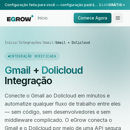
Configuração feita para você — configuração padrão, realizada pela nossa equipe.
$149
GRÁTIS
Início
Comece Agora
Início
/
Integrações
/
Gmail
/
Gmail + Dolicloud
INTEGRAÇÃO VERIFICADA
Gmail
+
Dolicloud
Integração
Conecte o Gmail ao Dolicloud em minutos e
automatize qualquer fluxo de trabalho entre eles
— sem código, sem desenvolvedores e sem
middleware complicado. O eGrow conecta o
Gmail e o Dolicloud por meio de uma API segura