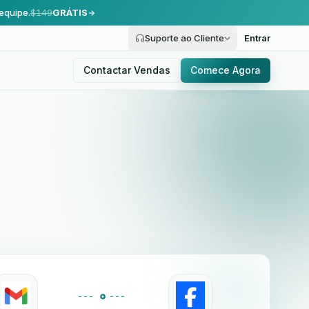
equipe.
$149
GRÁTIS
Suporte ao Cliente
Entrar
Contactar Vendas
Comece Agora