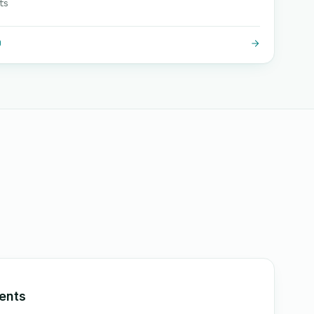
ts
O
ents