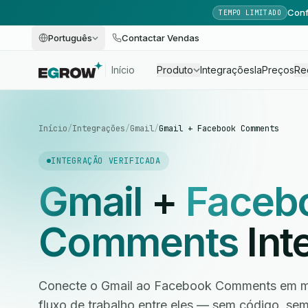
Conf
TEMPO LIMITADO
Português
Contactar Vendas
Início
Produto
Integrações
Ia
Preços
Re
Início
/
Integrações
/
Gmail
/
Gmail + Facebook Comments
INTEGRAÇÃO VERIFICADA
Gmail
+
Faceb
Comments
Int
Conecte o Gmail ao Facebook Comments em mi
fluxo de trabalho entre eles — sem código, s