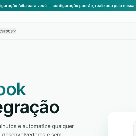
iguração feita para você — configuração padrão, realizada pela nossa 
cursos
ook
egração
nutos e automatize qualquer
em desenvolvedores e sem