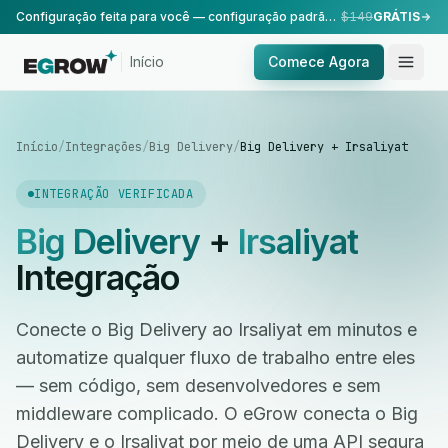
Configuração feita para você — configuração padrão, realizada pela nossa equipe.
$149
GRÁTIS
Início
Comece Agora
Início
/
Integrações
/
Big Delivery
/
Big Delivery + Irsaliyat
INTEGRAÇÃO VERIFICADA
Big Delivery
+
Irsaliyat
Integração
Conecte o Big Delivery ao Irsaliyat em minutos e
automatize qualquer fluxo de trabalho entre eles
— sem código, sem desenvolvedores e sem
middleware complicado. O eGrow conecta o Big
Delivery e o Irsaliyat por meio de uma API segura