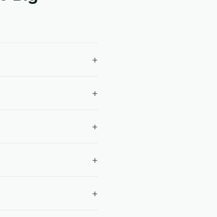
+
+
+
+
+