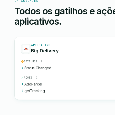
CAPACIDADES
Todos os gatilhos e aç
aplicativos.
APLICATIVO
Big Delivery
GATILHOS
· 1
Status Changed
AÇÕES
· 2
AddParcel
getTracking