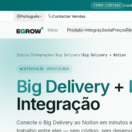
Conf
TEMPO LIMITADO
Português
Contactar Vendas
Início
Produto
Integrações
Ia
Preços
Re
Início
/
Integrações
/
Big Delivery
/
Big Delivery + Notion
INTEGRAÇÃO VERIFICADA
Big Delivery
+
Integração
Conecte o Big Delivery ao Notion em minutos e
trabalho entre eles — sem código, sem desen