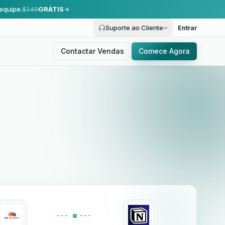
equipe.
$149
GRÁTIS
Suporte ao Cliente
Entrar
Contactar Vendas
Comece Agora