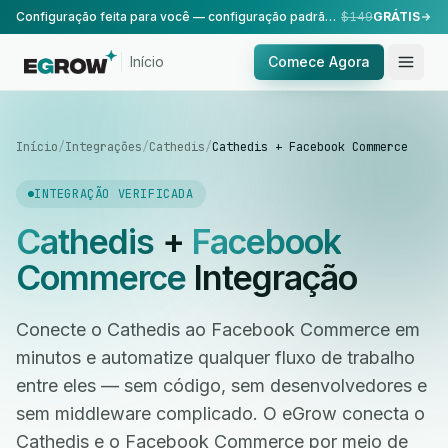
Configuração feita para você — configuração padrão, realizada pela nossa equipe.
$149
GRÁTIS
Início
Comece Agora
Início
/
Integrações
/
Cathedis
/
Cathedis + Facebook Commerce
INTEGRAÇÃO VERIFICADA
Cathedis
+
Facebook
Commerce
Integração
Conecte o Cathedis ao Facebook Commerce em
minutos e automatize qualquer fluxo de trabalho
entre eles — sem código, sem desenvolvedores e
sem middleware complicado. O eGrow conecta o
Cathedis e o Facebook Commerce por meio de