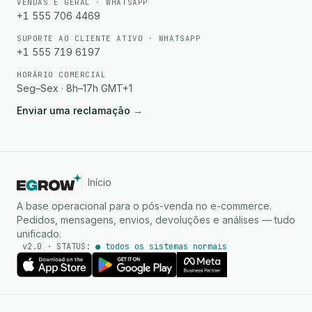
VENDAS E GERAL · WHATSAPP
+1 555 706 4469
SUPORTE AO CLIENTE ATIVO · WHATSAPP
+1 555 719 6197
HORÁRIO COMERCIAL
Seg–Sex · 8h–17h GMT+1
Enviar uma reclamação
→
Início
A base operacional para o pós-venda no e-commerce.
Pedidos, mensagens, envios, devoluções e análises — tudo
unificado.
v2.0 · STATUS:
● todos os sistemas norma
Agente de IA
Respostas instantâneas no