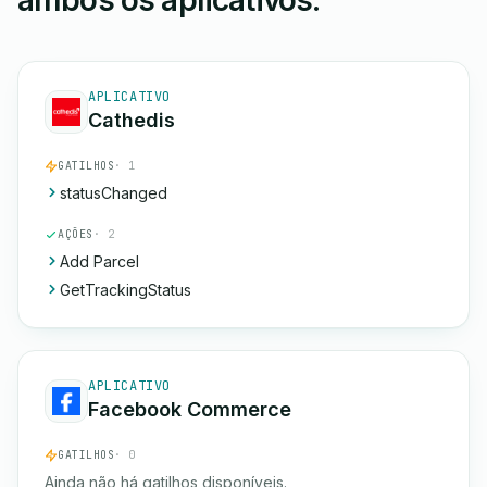
ambos os aplicativos.
APLICATIVO
Cathedis
GATILHOS
· 1
statusChanged
AÇÕES
· 2
Add Parcel
GetTrackingStatus
APLICATIVO
Facebook Commerce
GATILHOS
· 0
Ainda não há gatilhos disponíveis.