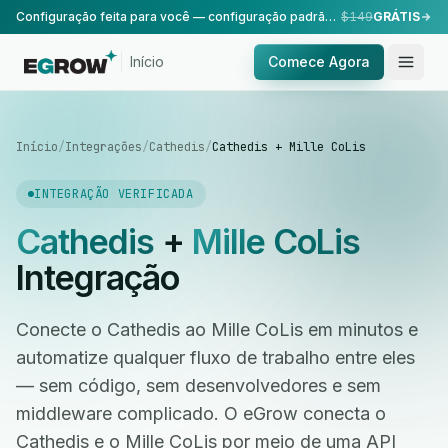
Configuração feita para você — configuração padrão, realizada pela nossa equipe.
$149
GRÁTIS
Início
Comece Agora
Início
/
Integrações
/
Cathedis
/
Cathedis + Mille CoLis
INTEGRAÇÃO VERIFICADA
Cathedis
+
Mille CoLis
Integração
Conecte o Cathedis ao Mille CoLis em minutos e
automatize qualquer fluxo de trabalho entre eles
— sem código, sem desenvolvedores e sem
middleware complicado. O eGrow conecta o
Cathedis e o Mille CoLis por meio de uma API