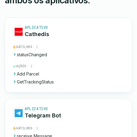
ambos os aplicativos.
APLICATIVO
Cathedis
GATILHOS
· 1
statusChanged
AÇÕES
· 2
Add Parcel
GetTrackingStatus
APLICATIVO
Telegram Bot
GATILHOS
· 1
receive Message