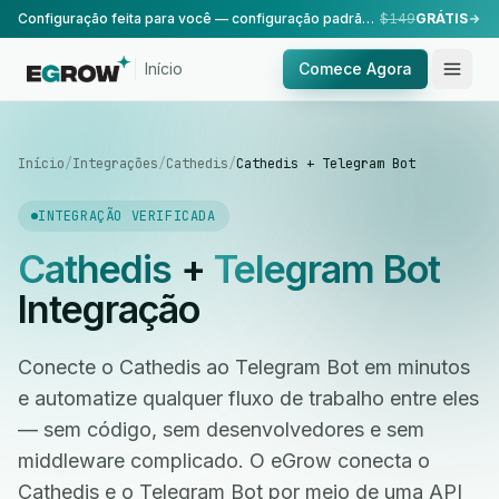
Configuração feita para você — configuração padrão, realizada pela nossa equipe.
$149
GRÁTIS
Início
Comece Agora
Início
/
Integrações
/
Cathedis
/
Cathedis + Telegram Bot
INTEGRAÇÃO VERIFICADA
Cathedis
+
Telegram Bot
Integração
Conecte o Cathedis ao Telegram Bot em minutos
e automatize qualquer fluxo de trabalho entre eles
— sem código, sem desenvolvedores e sem
middleware complicado. O eGrow conecta o
Cathedis e o Telegram Bot por meio de uma API