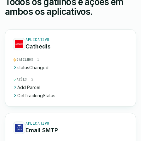
Todos os gatilhos e ações em
ambos os aplicativos.
APLICATIVO
Cathedis
GATILHOS
· 1
statusChanged
AÇÕES
· 2
Add Parcel
GetTrackingStatus
APLICATIVO
Email SMTP