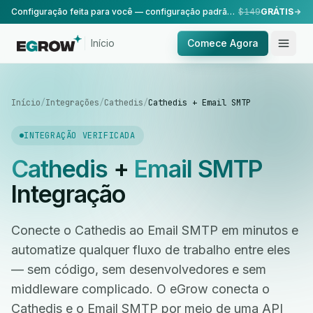
Configuração feita para você — configuração padrão, realizada pela nossa equipe.
$149
GRÁTIS
Início
Comece Agora
Início
/
Integrações
/
Cathedis
/
Cathedis + Email SMTP
INTEGRAÇÃO VERIFICADA
Cathedis
+
Email SMTP
Integração
Conecte o Cathedis ao Email SMTP em minutos e
automatize qualquer fluxo de trabalho entre eles
— sem código, sem desenvolvedores e sem
middleware complicado. O eGrow conecta o
Cathedis e o Email SMTP por meio de uma API