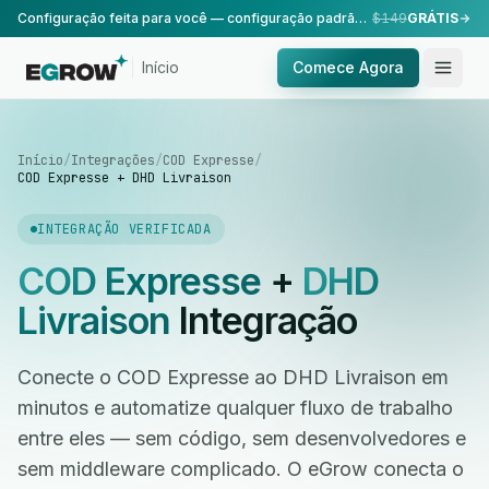
Configuração feita para você — configuração padrão, realizada pela nossa equipe.
$149
GRÁTIS
Início
Comece Agora
Início
/
Integrações
/
COD Expresse
/
COD Expresse + DHD Livraison
INTEGRAÇÃO VERIFICADA
COD Expresse
+
DHD
Livraison
Integração
Conecte o COD Expresse ao DHD Livraison em
minutos e automatize qualquer fluxo de trabalho
entre eles — sem código, sem desenvolvedores e
sem middleware complicado. O eGrow conecta o