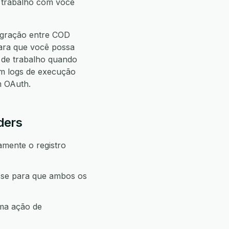
e trabalho com você
egração entre COD
para que você possa
de trabalho quando
m logs de execução
m OAuth.
ders
amente o registro
sse para que ambos os
uma ação de