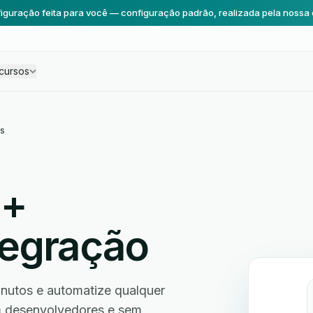
iguração feita para você — configuração padrão, realizada pela nossa 
cursos
s
+
tegração
utos e automatize qualquer
em desenvolvedores e sem