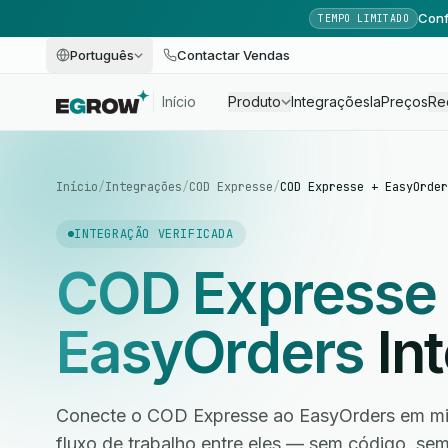
Conf
TEMPO LIMITADO
Português
Contactar Vendas
Início
Produto
Integrações
Ia
Preços
Re
Início
/
Integrações
/
COD Expresse
/
COD Expresse + EasyOrder
INTEGRAÇÃO VERIFICADA
COD Expresse
EasyOrders
In
Conecte o COD Expresse ao EasyOrders em min
fluxo de trabalho entre eles — sem código, s