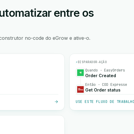
utomatizar entre os
construtor no-code do eGrow e ative-o.
⚡
DISPARADOR
→
AÇÃO
Quando · EasyOrders
Order Created
Então · COD Expresse
Get Order status
USE ESTE FLUXO DE TRABALH