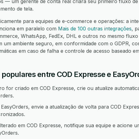
os — um gerente de conta real criará seu primeiro fluxo d
mento de tela.
ificamente para equipes de e-commerce e operações: a int
unciona em paralelo com
Mais de 100 outras integrações
, 
mmerce, WhatsApp, FedEx, DHL e outros no mesmo fluxo 
em um ambiente seguro, em conformidade com o GDPR, co
omáticas em caso de falha e controle de acesso baseado e
o populares entre COD Expresse e EasyOr
 for criado em COD Expresse, crie ou atualize automatic
rders.
asyOrders, envie a atualização de volta para COD Expre
ronizados.
lterado em COD Expresse, notifique sua equipe e acione 
Orders.