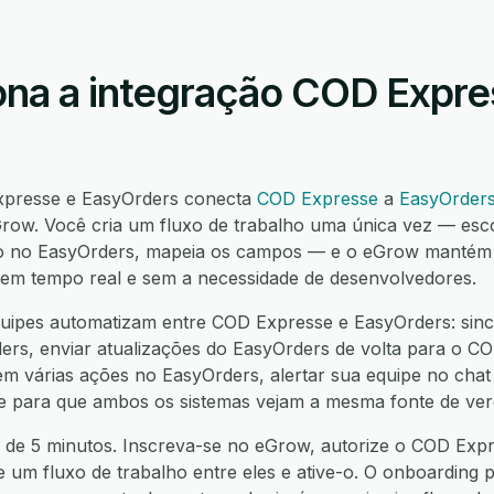
na a integração COD Expre
xpresse e EasyOrders conecta
COD Expresse
a
EasyOrder
ow. Você cria um fluxo de trabalho uma única vez — esc
o no EasyOrders, mapeia os campos — e o eGrow mantém 
í, em tempo real e sem a necessidade de desenvolvedores.
uipes automatizam entre COD Expresse e EasyOrders: sincr
s, enviar atualizações do EasyOrders de volta para o COD
 várias ações no EasyOrders, alertar sua equipe no chat 
nte para que ambos os sistemas vejam a mesma fonte de ver
 de 5 minutos. Inscreva-se no eGrow, autorize o COD Expr
e um fluxo de trabalho entre eles e ative-o. O onboarding p