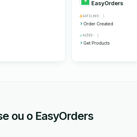
EasyOrders
GATILHOS
· 1
Order Created
AÇÕES
· 1
Get Products
e ou o EasyOrders