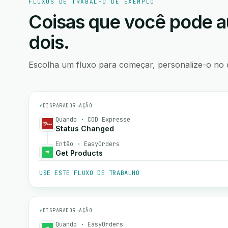
FLUXOS DE TRABALHO DE EXEMPLO
Coisas que você pode a
dois.
Escolha um fluxo para começar, personalize-o no 
⚡
DISPARADOR
→
AÇÃO
Quando · COD Expresse
Status Changed
Então · EasyOrders
Get Products
USE ESTE FLUXO DE TRABALHO
⚡
DISPARADOR
→
AÇÃO
Quando · EasyOrders