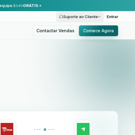
equipe.
$149
GRÁTIS
Suporte ao Cliente
Entrar
Contactar Vendas
Comece Agora