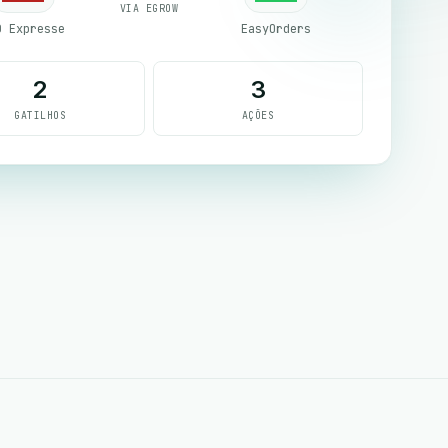
VIA EGROW
D Expresse
EasyOrders
2
3
GATILHOS
AÇÕES