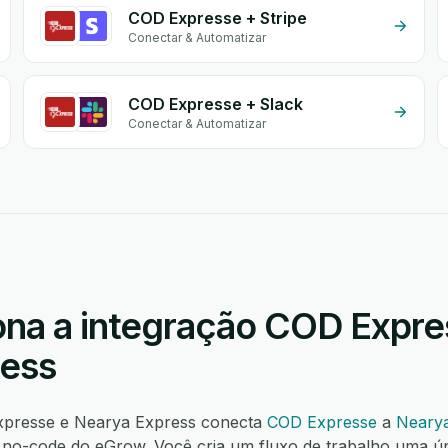
COD Expresse + Stripe
Conectar & Automatizar
COD Expresse + Slack
Conectar & Automatizar
na a integração COD Expre
ress
xpresse e Nearya Express conecta
COD Expresse
a
Neary
o-code do eGrow. Você cria um fluxo de trabalho uma ú