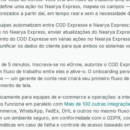
, define uma ação no Nearya Express, mapeia os campos
ronizados a partir daí, em tempo real e sem a necessidade 
uipes automatizam entre COD Expresse e Nearya Express:
 no Nearya Express, enviar atualizações do Nearya Expre
vento do COD Expresse em várias ações no Nearya Express,
 unificar os dados do cliente para que ambos os sistemas 
 de 5 minutos. Inscreva-se no eGrow, autorize o COD Expr
m fluxo de trabalho entre eles e ative-o. O onboarding pers
os — um gerente de conta real criará seu primeiro fluxo d
mento de tela.
ificamente para equipes de e-commerce e operações: a int
ss funciona em paralelo com
Mais de 100 outras integraçõ
mmerce, WhatsApp, FedEx, DHL e outros no mesmo fluxo 
em um ambiente seguro, em conformidade com o GDPR, co
omáticas em caso de falha e controle de acesso baseado e