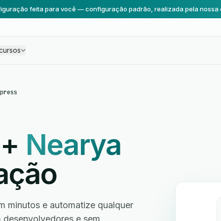
iguração feita para você — configuração padrão, realizada pela nossa 
cursos
press
+
Nearya
ação
 minutos e automatize qualquer
em desenvolvedores e sem