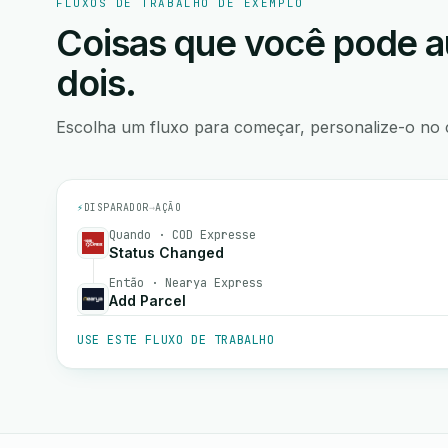
FLUXOS DE TRABALHO DE EXEMPLO
Coisas que você pode a
dois.
Escolha um fluxo para começar, personalize-o no 
⚡
DISPARADOR
→
AÇÃO
Quando · COD Expresse
Status Changed
Então · Nearya Express
Add Parcel
USE ESTE FLUXO DE TRABALHO