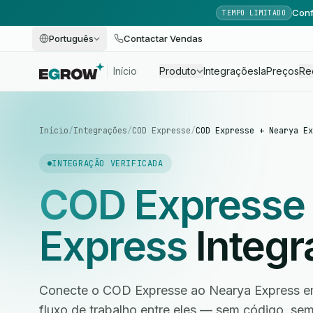
Conf
TEMPO LIMITADO
Português
Contactar Vendas
Início
Produto
Integrações
Ia
Preços
Re
Início
/
Integrações
/
COD Expresse
/
COD Expresse + Nearya Ex
INTEGRAÇÃO VERIFICADA
COD Expresse
Express
Integr
Conecte o COD Expresse ao Nearya Express em
fluxo de trabalho entre eles — sem código, s