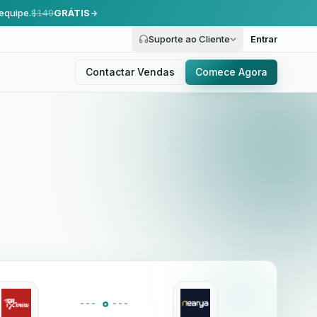
equipe.
$149
GRÁTIS
Suporte ao Cliente
Entrar
Contactar Vendas
Comece Agora