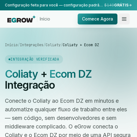
Configuração feita para você — configuração padrão, realizada pela nossa equipe.
$149
GRÁTIS
Início
Comece Agora
Início
/
Integrações
/
Coliaty
/
Coliaty + Ecom DZ
INTEGRAÇÃO VERIFICADA
Coliaty
+
Ecom DZ
Integração
Conecte o Coliaty ao Ecom DZ em minutos e
automatize qualquer fluxo de trabalho entre eles
— sem código, sem desenvolvedores e sem
middleware complicado. O eGrow conecta o
Coliaty e o Ecom DZ por meio de uma API segura