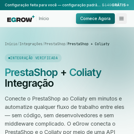
Configuração feita para você — configuração padrão, realizada pela nossa equipe.
$149
GRÁTIS
Início
Comece Agora
Início
/
Integrações
/
PrestaShop
/
PrestaShop + Coliaty
INTEGRAÇÃO VERIFICADA
PrestaShop
+
Coliaty
Integração
Conecte o PrestaShop ao Coliaty em minutos e
automatize qualquer fluxo de trabalho entre eles
— sem código, sem desenvolvedores e sem
middleware complicado. O eGrow conecta o
PrestaShop e o Coliaty por meio de uma API