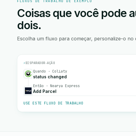
FLUXOS DE TRABALHO DE EXEMPLO
Coisas que você pode a
dois.
Escolha um fluxo para começar, personalize-o no 
⚡
DISPARADOR
→
AÇÃO
Quando · Coliaty
status changed
Então · Nearya Express
Add Parcel
USE ESTE FLUXO DE TRABALHO