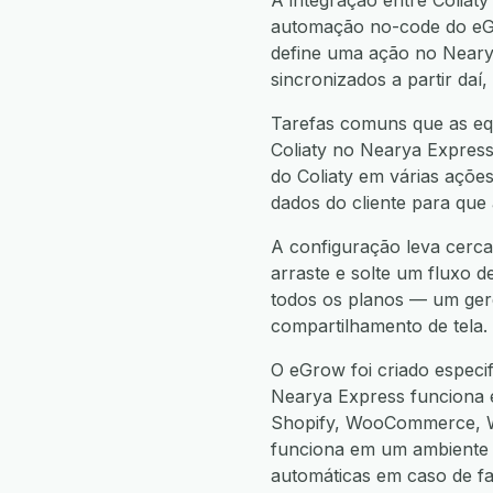
A integração entre Coliat
automação no-code do eGro
define uma ação no Neary
sincronizados a partir da
Tarefas comuns que as equ
Coliaty no Nearya Express,
do Coliaty em várias ações
dados do cliente para que
A configuração leva cerca
arraste e solte um fluxo d
todos os planos — um gere
compartilhamento de tela.
O eGrow foi criado especi
Nearya Express funciona
Shopify, WooCommerce, W
funciona em um ambiente 
automáticas em caso de f