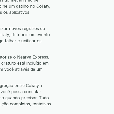
és do mecanismo de
he um gatilho no Coliaty,
os aplicativos
izar novos registros do
iaty, distribuir um evento
o falhar e unificar os
utorize o Nearya Express,
 gratuito está incluído em
com você através de um
gração entre Coliaty +
 você possa conectar
o quando precisar. Tudo
ão completos, tentativas