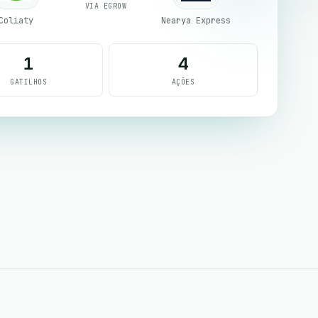
VIA EGROW
Coliaty
Nearya Express
1
4
GATILHOS
AÇÕES