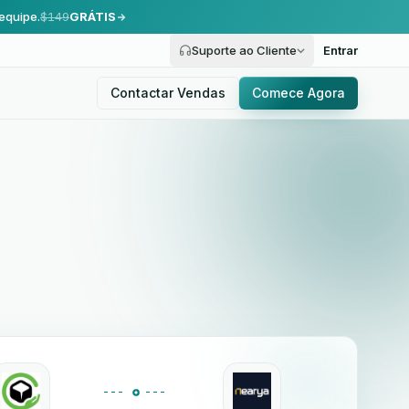
equipe.
$149
GRÁTIS
Suporte ao Cliente
Entrar
Contactar Vendas
Comece Agora