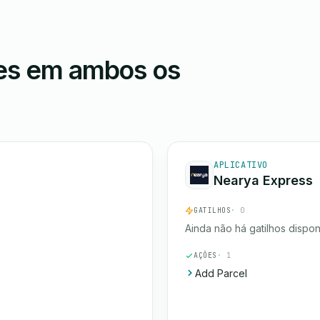
ões em ambos os
APLICATIVO
Nearya Express
GATILHOS
· 0
Ainda não há gatilhos dispon
AÇÕES
· 1
Add Parcel