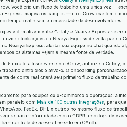
y e Nearya Express conecta
Coliaty
a
Nearya Express
atrav
w. Você cria um fluxo de trabalho uma única vez — escol
a Express, mapeia os campos — e o eGrow mantém ambos 
í, em tempo real e sem a necessidade de desenvolvedores.
ipes automatizam entre Coliaty e Nearya Express: sincron
 enviar atualizações do Nearya Express de volta para o Col
 no Nearya Express, alertar sua equipe no chat quando alg
 ambos os sistemas vejam a mesma fonte de verdade.
 de 5 minutos. Inscreva-se no eGrow, autorize o Coliaty, a
e trabalho entre eles e ative-o. O onboarding personalizado
nte de conta real criará seu primeiro fluxo de trabalho 
ficamente para equipes de e-commerce e operações: a inte
 em paralelo com
Mais de 100 outras integrações
, para que
hatsApp, FedEx, DHL e outros no mesmo fluxo de trabalh
seguro, em conformidade com o GDPR, com logs de execuç
alha e controle de acesso baseado em OAuth.