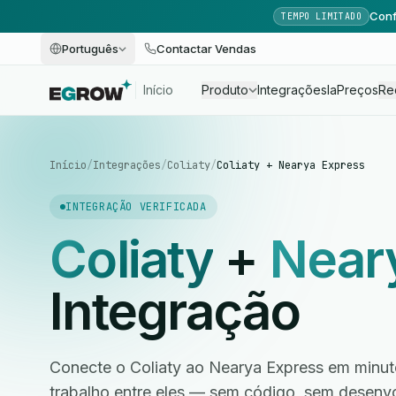
Conf
TEMPO LIMITADO
Português
Contactar Vendas
Início
Produto
Integrações
Ia
Preços
Re
Início
/
Integrações
/
Coliaty
/
Coliaty + Nearya Express
INTEGRAÇÃO VERIFICADA
Coliaty
+
Near
Integração
Conecte o Coliaty ao Nearya Express em minut
trabalho entre eles — sem código, sem desen