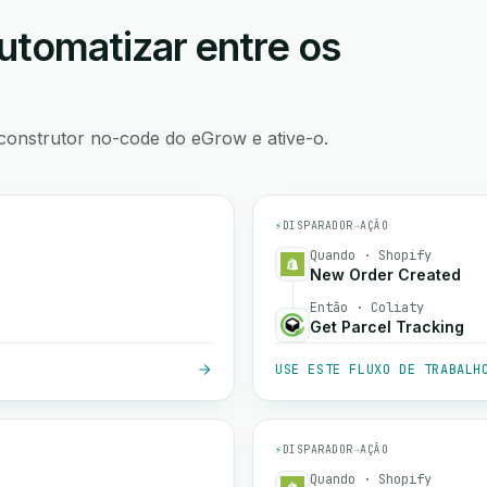
utomatizar entre os
construtor no-code do eGrow e ative-o.
⚡
DISPARADOR
→
AÇÃO
Quando · Shopify
New Order Created
Então · Coliaty
Get Parcel Tracking
USE ESTE FLUXO DE TRABALH
⚡
DISPARADOR
→
AÇÃO
Quando · Shopify