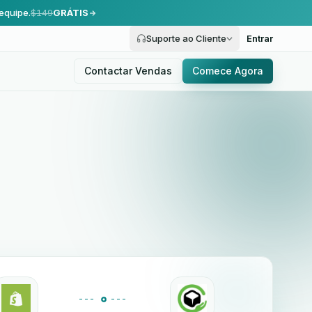
equipe.
$149
GRÁTIS
Suporte ao Cliente
Entrar
Contactar Vendas
Comece Agora