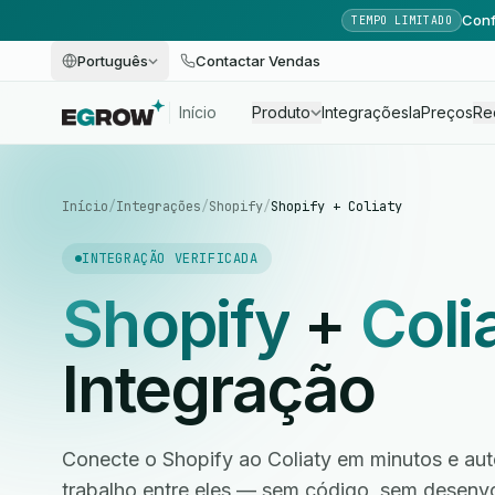
Conf
TEMPO LIMITADO
Português
Contactar Vendas
Início
Produto
Integrações
Ia
Preços
Re
Início
/
Integrações
/
Shopify
/
Shopify + Coliaty
INTEGRAÇÃO VERIFICADA
Shopify
+
Coli
Integração
Conecte o Shopify ao Coliaty em minutos e aut
trabalho entre eles — sem código, sem desen