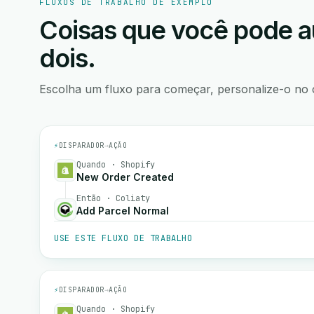
FLUXOS DE TRABALHO DE EXEMPLO
Coisas que você pode a
dois.
Escolha um fluxo para começar, personalize-o no 
⚡
DISPARADOR
→
AÇÃO
Quando · Shopify
New Order Created
Então · Coliaty
Add Parcel Normal
USE ESTE FLUXO DE TRABALHO
⚡
DISPARADOR
→
AÇÃO
Quando · Shopify