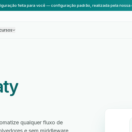
iguração feita para você — configuração padrão, realizada pela nossa 
cursos
aty
omatize qualquer fluxo de
volvedores e sem middleware