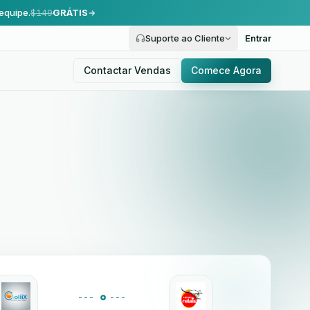
equipe.
$149
GRÁTIS
Suporte ao Cliente
Entrar
Contactar Vendas
Comece Agora