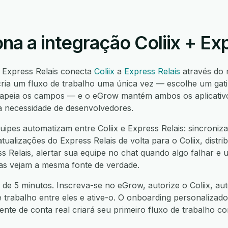
a a integração Coliix + Exp
e Express Relais conecta
Coliix
a
Express Relais
através do
ia um fluxo de trabalho uma única vez — escolhe um gatil
mapeia os campos — e o eGrow mantém ambos os aplicativos
a necessidade de desenvolvedores.
pes automatizam entre Coliix e Express Relais: sincronizar
tualizações do Express Relais de volta para o Coliix, distri
 Relais, alertar sua equipe no chat quando algo falhar e u
as vejam a mesma fonte de verdade.
de 5 minutos. Inscreva-se no eGrow, autorize o Coliix, aut
e trabalho entre eles e ative-o. O onboarding personalizado
nte de conta real criará seu primeiro fluxo de trabalho 