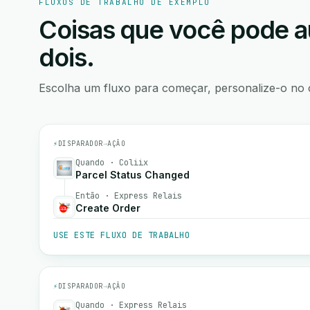
FLUXOS DE TRABALHO DE EXEMPLO
Coisas que você pode a
dois.
Escolha um fluxo para começar, personalize-o no 
⚡
DISPARADOR
→
AÇÃO
Quando · Coliix
Parcel Status Changed
Então · Express Relais
Create Order
USE ESTE FLUXO DE TRABALHO
⚡
DISPARADOR
→
AÇÃO
Quando · Express Relais