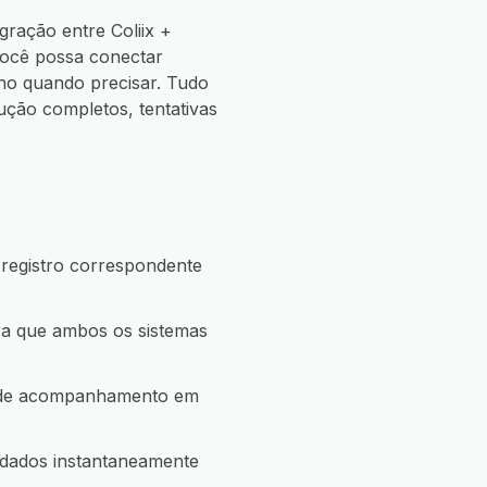
ração entre Coliix +
você possa conectar
o quando precisar. Tudo
ão completos, tentativas
 registro correspondente
ara que ambos os sistemas
ão de acompanhamento em
r dados instantaneamente