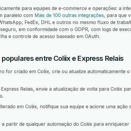
ficamente para equipes de e-commerce e operações: a integ
em paralelo com
Mais de 100 outras integrações
, para que 
hatsApp, FedEx, DHL e outros no mesmo fluxo de trabalh
seguro, em conformidade com o GDPR, com logs de execuç
alha e controle de acesso baseado em OAuth.
 populares entre Coliix e Express Relais
 for criado em Coliix, crie ou atualize automaticamente o
press Relais, envie a atualização de volta para Coliix p
s.
lterado em Coliix, notifique sua equipe e acione uma aç
 a partir de qualquer automação do Coliix para enriquece