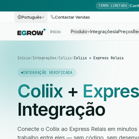
Conf
TEMPO LIMITADO
Português
Contactar Vendas
Início
Produto
Integrações
Ia
Preços
Re
Início
/
Integrações
/
Coliix
/
Coliix + Express Relais
INTEGRAÇÃO VERIFICADA
Coliix
+
Expres
Integração
Conecte o Coliix ao Express Relais em minutos 
trabalho entre eles — sem código, sem desen