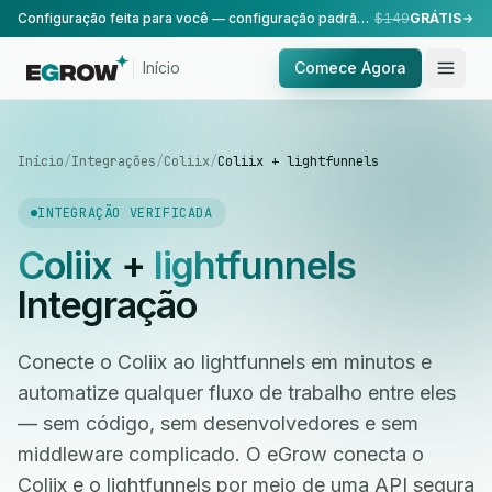
Configuração feita para você — configuração padrão, realizada pela nossa equipe.
$149
GRÁTIS
Início
Comece Agora
Início
/
Integrações
/
Coliix
/
Coliix + lightfunnels
INTEGRAÇÃO VERIFICADA
Coliix
+
lightfunnels
Integração
Conecte o Coliix ao lightfunnels em minutos e
automatize qualquer fluxo de trabalho entre eles
— sem código, sem desenvolvedores e sem
middleware complicado. O eGrow conecta o
Coliix e o lightfunnels por meio de uma API segura