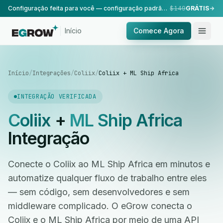
Configuração feita para você — configuração padrão, realizada pela nossa equipe.
$149
GRÁTIS
Início
Comece Agora
Início
/
Integrações
/
Coliix
/
Coliix + ML Ship Africa
INTEGRAÇÃO VERIFICADA
Coliix
+
ML Ship Africa
Integração
Conecte o Coliix ao ML Ship Africa em minutos e
automatize qualquer fluxo de trabalho entre eles
— sem código, sem desenvolvedores e sem
middleware complicado. O eGrow conecta o
Coliix e o ML Ship Africa por meio de uma API