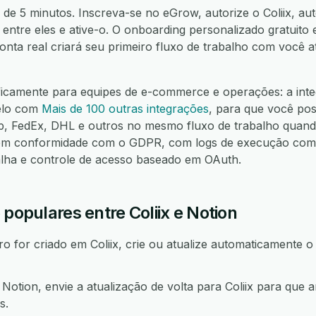
de 5 minutos. Inscreva-se no eGrow, autorize o Coliix, aut
 entre eles e ative-o. O onboarding personalizado gratuito 
nta real criará seu primeiro fluxo de trabalho com você 
ficamente para equipes de e-commerce e operações: a integ
lelo com
Mais de 100 outras integrações
, para que você pos
FedEx, DHL e outros no mesmo fluxo de trabalho quando
m conformidade com o GDPR, com logs de execução compl
alha e controle de acesso baseado em OAuth.
 populares entre Coliix e Notion
 for criado em Coliix, crie ou atualize automaticamente o
tion, envie a atualização de volta para Coliix para que 
s.