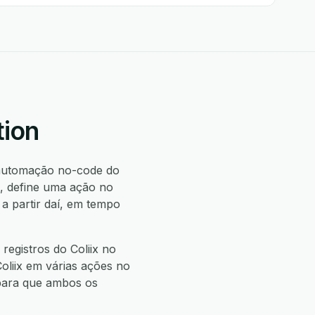
tion
automação no-code do
x, define uma ação no
a partir daí, em tempo
registros do Coliix no
Coliix em várias ações no
 para que ambos os