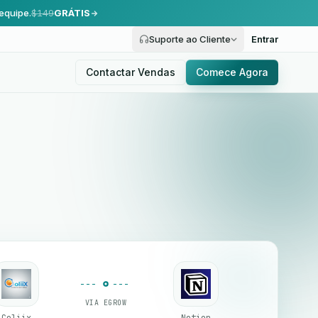
equipe.
$149
GRÁTIS
Suporte ao Cliente
Entrar
Contactar Vendas
Comece Agora
VIA EGROW
Coliix
Notion