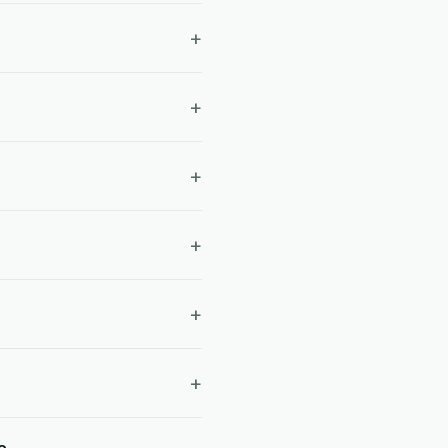
+
+
+
+
+
+