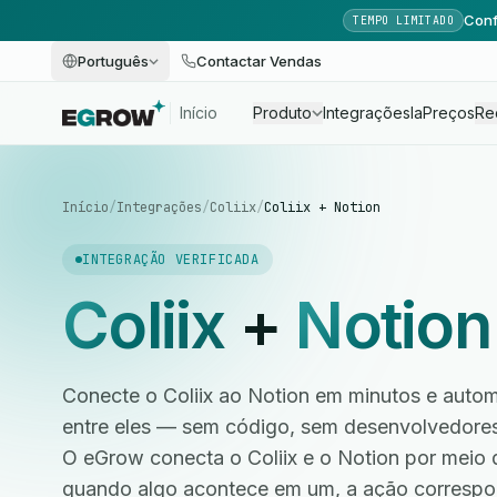
Conf
TEMPO LIMITADO
Português
Contactar Vendas
Início
Produto
Integrações
Ia
Preços
Re
Início
/
Integrações
/
Coliix
/
Coliix + Notion
INTEGRAÇÃO VERIFICADA
Coliix
+
Notion
Conecte o Coliix ao Notion em minutos e autom
entre eles — sem código, sem desenvolvedore
O eGrow conecta o Coliix e o Notion por meio 
quando algo acontece em um, a ação correspo