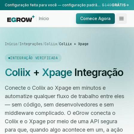
Configuração feita para você — configuração padrão, realizada pela nossa equipe.
$149
GRÁTIS
Início
Comece Agora
Início
/
Integrações
/
Coliix
/
Coliix + Xpage
INTEGRAÇÃO VERIFICADA
Coliix
+
Xpage
Integração
Conecte o Coliix ao Xpage em minutos e
automatize qualquer fluxo de trabalho entre eles
— sem código, sem desenvolvedores e sem
middleware complicado. O eGrow conecta o
Coliix e o Xpage por meio de uma API segura
para que, quando algo acontece em um, a ação