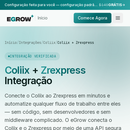
Configuração feita para você — configuração padrão, realizada pela nossa equipe.
$149
GRÁTIS
Início
Comece Agora
Início
/
Integrações
/
Coliix
/
Coliix + Zrexpress
INTEGRAÇÃO VERIFICADA
Coliix
+
Zrexpress
Integração
Conecte o Coliix ao Zrexpress em minutos e
automatize qualquer fluxo de trabalho entre eles
— sem código, sem desenvolvedores e sem
middleware complicado. O eGrow conecta o
Coliix e o Zrexpress por meio de uma API segura