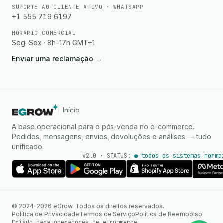
SUPORTE AO CLIENTE ATIVO · WHATSAPP
+1 555 719 6197
HORÁRIO COMERCIAL
Seg–Sex · 8h–17h GMT+1
Enviar uma reclamação
→
Início
A base operacional para o pós-venda no e-commerce.
Pedidos, mensagens, envios, devoluções e análises — tudo
unificado.
v2.0 · STATUS:
● todos os sistemas norma
Agente de IA
Respostas instantâneas no
© 2024-2026 eGrow. Todos os direitos reservados.
WhatsApp
Política de Privacidade
Termos de Serviço
Política de Reembolso
Criado para operadores de e-commerce.