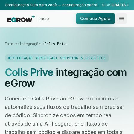
Configuração feita para você — configuração padrão, realizada pela nossa equipe.
$149
GRÁTIS
Início
Comece Agora
Início
/
Integrações
/
Colis Prive
INTEGRAÇÃO VERIFICADA
·
SHIPPING & LOGISTICS
Colis Prive
integração com
eGrow
Conecte o Colis Prive ao eGrow em minutos e
automatize seus fluxos de trabalho sem precisar
de código. Sincronize dados em tempo real
através de uma API segura, crie fluxos de
trabalho sem código e dispare ações em toda a