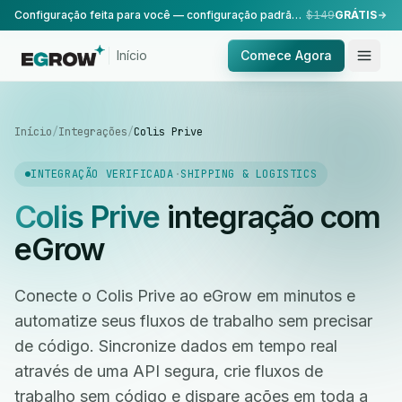
Configuração feita para você — configuração padrão, realizada pela nossa equipe.
$149
GRÁTIS
Início
Comece Agora
Início
/
Integrações
/
Colis Prive
INTEGRAÇÃO VERIFICADA
·
SHIPPING & LOGISTICS
Colis Prive
integração com
eGrow
Conecte o Colis Prive ao eGrow em minutos e
automatize seus fluxos de trabalho sem precisar
de código. Sincronize dados em tempo real
através de uma API segura, crie fluxos de
trabalho sem código e dispare ações em toda a