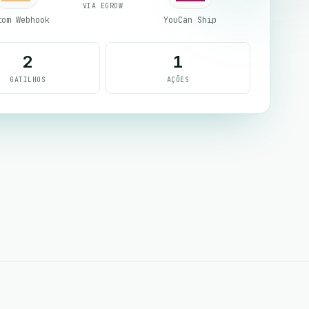
VIA EGROW
tom Webhook
YouCan Ship
2
1
GATILHOS
AÇÕES