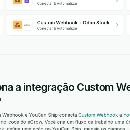
Conectar & Automatizar
Custom Webhook + Odoo Stock
Conectar & Automatizar
na a integração Custom W
p
om Webhook e YouCan Ship conecta
Custom Webhook
a
Yo
o-code do eGrow. Você cria um fluxo de trabalho uma ú
ok, define uma ação no YouCan Ship, mapeia os campos