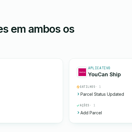
ões em ambos os
APLICATIVO
YouCan Ship
GATILHOS
· 1
Parcel Status Updated
AÇÕES
· 1
Add Parcel