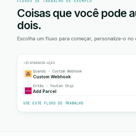
FLUXOS DE TRABALHO DE EXEMPLO
Coisas que você pode a
dois.
Escolha um fluxo para começar, personalize-o no 
⚡
DISPARADOR
→
AÇÃO
Quando · Custom Webhook
Custom Webhook
Então · YouCan Ship
Add Parcel
USE ESTE FLUXO DE TRABALHO