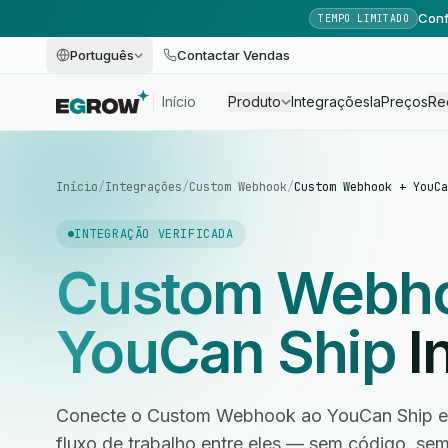
Conf
TEMPO LIMITADO
Português
Contactar Vendas
Início
Produto
Integrações
Ia
Preços
Re
Início
/
Integrações
/
Custom Webhook
/
Custom Webhook + YouCa
INTEGRAÇÃO VERIFICADA
Custom Webh
YouCan Ship
I
Conecte o Custom Webhook ao YouCan Ship em
fluxo de trabalho entre eles — sem código, s