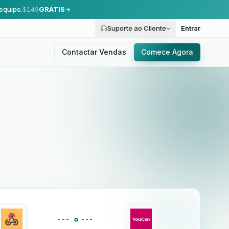
equipe.
$149
GRÁTIS
Suporte ao Cliente
Entrar
Contactar Vendas
Comece Agora