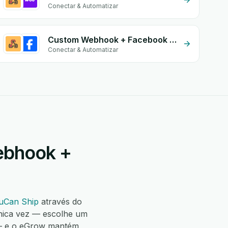
Conectar & Automatizar
Custom Webhook + Facebook Conversion API (CAPI)
Conectar & Automatizar
ebhook +
uCan Ship
através do
nica vez — escolhe um
 — e o eGrow mantém