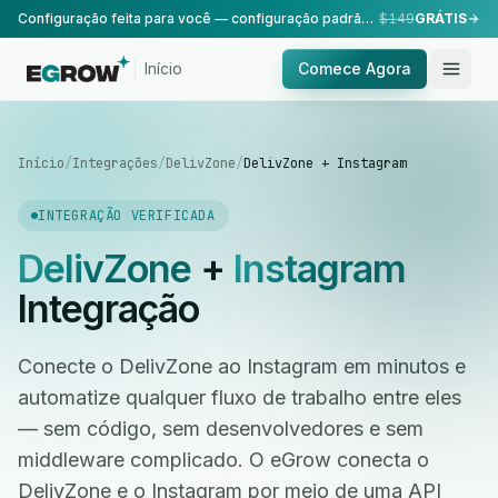
Configuração feita para você — configuração padrão, realizada pela nossa equipe.
$149
GRÁTIS
Início
Comece Agora
Início
/
Integrações
/
DelivZone
/
DelivZone + Instagram
INTEGRAÇÃO VERIFICADA
DelivZone
+
Instagram
Integração
Conecte o DelivZone ao Instagram em minutos e
automatize qualquer fluxo de trabalho entre eles
— sem código, sem desenvolvedores e sem
middleware complicado. O eGrow conecta o
DelivZone e o Instagram por meio de uma API