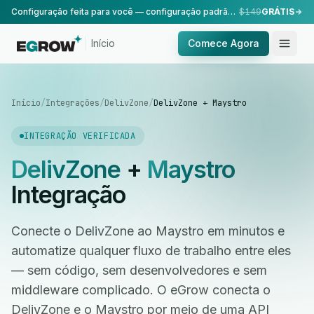
Configuração feita para você — configuração padrão, realizada pela nossa equipe.
$149
GRÁTIS
Início
Comece Agora
Início
/
Integrações
/
DelivZone
/
DelivZone + Maystro
INTEGRAÇÃO VERIFICADA
DelivZone
+
Maystro
Integração
Conecte o DelivZone ao Maystro em minutos e
automatize qualquer fluxo de trabalho entre eles
— sem código, sem desenvolvedores e sem
middleware complicado. O eGrow conecta o
DelivZone e o Maystro por meio de uma API