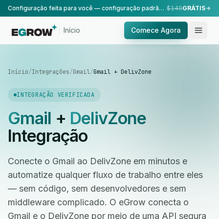
Configuração feita para você — configuração padrão, realizada pela nossa equipe.
$149
GRÁTIS
Início
Comece Agora
Início
/
Integrações
/
Gmail
/
Gmail + DelivZone
INTEGRAÇÃO VERIFICADA
Gmail
+
DelivZone
Integração
Conecte o Gmail ao DelivZone em minutos e
automatize qualquer fluxo de trabalho entre eles
— sem código, sem desenvolvedores e sem
middleware complicado. O eGrow conecta o
Gmail e o DelivZone por meio de uma API segura