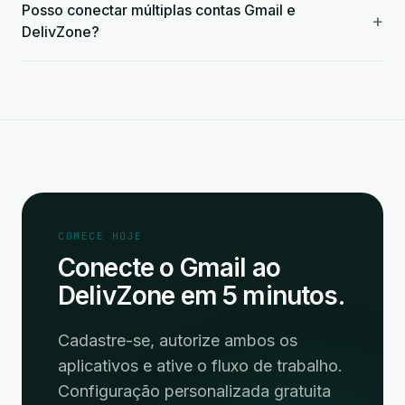
Posso conectar múltiplas contas Gmail e
+
DelivZone?
COMECE HOJE
Conecte o Gmail ao
DelivZone em 5 minutos.
Cadastre-se, autorize ambos os
aplicativos e ative o fluxo de trabalho.
Configuração personalizada gratuita