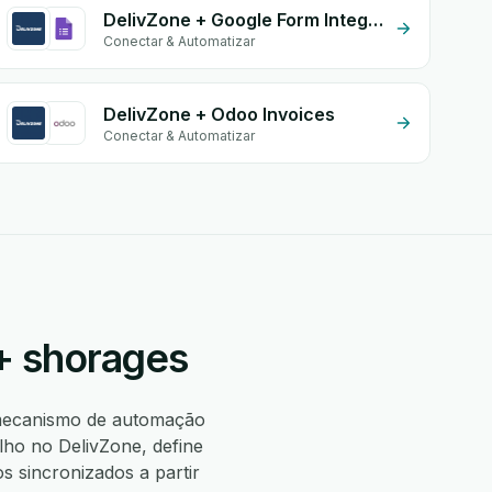
DelivZone + Google Form Integration
Conectar & Automatizar
DelivZone + Odoo Invoices
Conectar & Automatizar
+ shorages
mecanismo de automação
lho no DelivZone, define
 sincronizados a partir