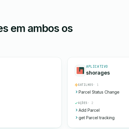
ões em ambos os
APLICATIVO
shorages
GATILHOS
· 1
Parcel Status Change
AÇÕES
· 2
Add Parcel
get Parcel tracking