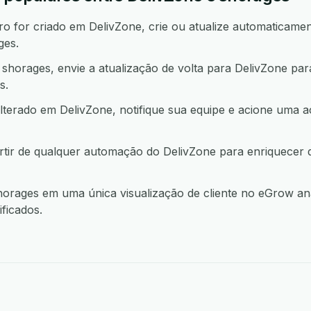
 for criado em DelivZone, crie ou atualize automaticament
ges.
horages, envie a atualização de volta para DelivZone pa
s.
lterado em DelivZone, notifique sua equipe e acione um
rtir de qualquer automação do DelivZone para enriquecer
orages em uma única visualização de cliente no eGrow ana
ficados.