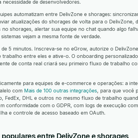
a necessidade de desenvolvedores.
ipes automatizam entre DelivZone e shorages: sincronizar
viar atualizações do shorages de volta para o DelivZone, d
 no shorages, alertar sua equipe no chat quando algo falha
 sistemas vejam a mesma fonte de verdade.
 de 5 minutos. Inscreva-se no eGrow, autorize o DelivZone
e trabalho entre eles e ative-o. O onboarding personalizado
nte de conta real criará seu primeiro fluxo de trabalho 
ficamente para equipes de e-commerce e operações: a int
ralelo com
Mais de 100 outras integrações
, para que você 
FedEx, DHL e outros no mesmo fluxo de trabalho quando
m conformidade com o GDPR, com logs de execução compl
alha e controle de acesso baseado em OAuth.
o populares entre DelivZone e shorages