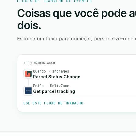
FLUXOS DE TRABALHO DE EXEMPLO
Coisas que você pode a
dois.
Escolha um fluxo para começar, personalize-o no 
⚡
DISPARADOR
→
AÇÃO
Quando · shorages
Parcel Status Change
Então · DelivZone
Get parcel tracking
USE ESTE FLUXO DE TRABALHO