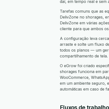
daí, em tempo real e sem 
Tarefas comuns que as equ
DelivZone no shorages, en
DelivZone em várias ações
cliente para que ambos os
A configuração leva cerca
arraste e solte um fluxo d
todos os planos — um gere
compartilhamento de tela.
O eGrow foi criado especi
shorages funciona em pa
WooCommerce, WhatsApp, 
em um ambiente seguro, e
automáticas em caso de f
Fluxos de trabalh