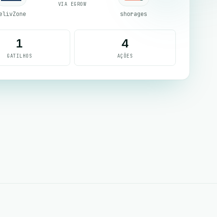
VIA EGROW
elivZone
shorages
1
4
GATILHOS
AÇÕES