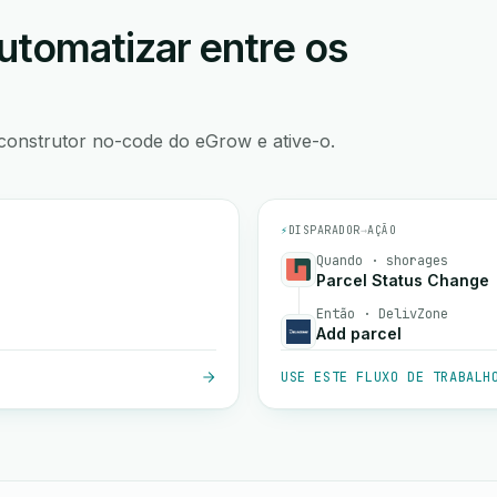
utomatizar entre os
construtor no-code do eGrow e ative-o.
⚡
DISPARADOR
→
AÇÃO
Quando · shorages
Parcel Status Change
Então · DelivZone
Add parcel
USE ESTE FLUXO DE TRABALH