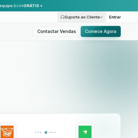
equipe.
$149
GRÁTIS
Suporte ao Cliente
Entrar
Contactar Vendas
Comece Agora