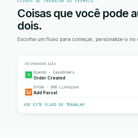
FLUXOS DE TRABALHO DE EXEMPLO
Coisas que você pode a
dois.
Escolha um fluxo para começar, personalize-o no 
⚡
DISPARADOR
→
AÇÃO
Quando · EasyOrders
Order Created
Então · DHD Livraison
Add Parcel
USE ESTE FLUXO DE TRABALHO