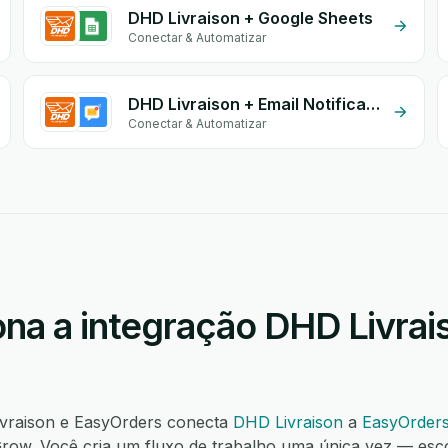
DHD Livraison + Google Sheets
Conectar & Automatizar
DHD Livraison + Email Notifications by eGrow
Conectar & Automatizar
na a integração DHD Livrai
ivraison e EasyOrders conecta
DHD Livraison
a
EasyOrder
ow. Você cria um fluxo de trabalho uma única vez — esc