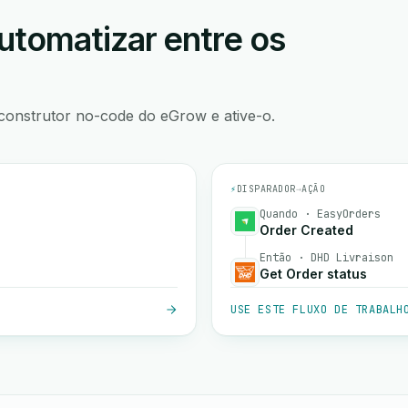
utomatizar entre os
construtor no-code do eGrow e ative-o.
⚡
DISPARADOR
→
AÇÃO
Quando · EasyOrders
Order Created
Então · DHD Livraison
Get Order status
USE ESTE FLUXO DE TRABALH