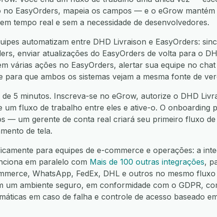
ão no EasyOrders, mapeia os campos — e o eGrow mantém 
í, em tempo real e sem a necessidade de desenvolvedores.
ipes automatizam entre DHD Livraison e EasyOrders: sinc
rs, enviar atualizações do EasyOrders de volta para o DHD
m várias ações no EasyOrders, alertar sua equipe no chat
nte para que ambos os sistemas vejam a mesma fonte de ver
 de 5 minutos. Inscreva-se no eGrow, autorize o DHD Livra
e um fluxo de trabalho entre eles e ative-o. O onboarding p
os — um gerente de conta real criará seu primeiro fluxo d
mento de tela.
ificamente para equipes de e-commerce e operações: a in
unciona em paralelo com
Mais de 100 outras integrações
, p
mmerce, WhatsApp, FedEx, DHL e outros no mesmo fluxo 
em um ambiente seguro, em conformidade com o GDPR, co
omáticas em caso de falha e controle de acesso baseado e