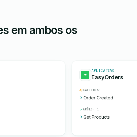
ões em ambos os
APLICATIVO
EasyOrders
GATILHOS
· 1
Order Created
AÇÕES
· 1
Get Products