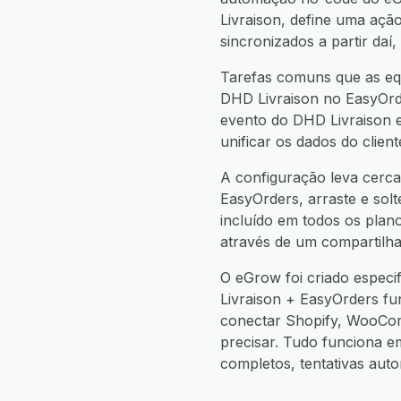
Livraison, define uma aç
sincronizados a partir da
Tarefas comuns que as equ
DHD Livraison no EasyOrde
evento do DHD Livraison e
unificar os dados do clie
A configuração leva cerca
EasyOrders, arraste e solt
incluído em todos os plan
através de um compartilha
O eGrow foi criado espec
Livraison + EasyOrders f
conectar Shopify, WooCo
precisar. Tudo funciona 
completos, tentativas aut