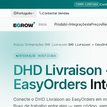
Conf
TEMPO LIMITADO
Português
Contactar Vendas
Início
Produto
Integrações
Ia
Preços
Re
Início
/
Integrações
/
DHD Livraison
/
DHD Livraison + EasyOrd
INTEGRAÇÃO VERIFICADA
DHD Livraison
EasyOrders
In
Conecte o DHD Livraison ao EasyOrders em mi
fluxo de trabalho entre eles — sem código, s