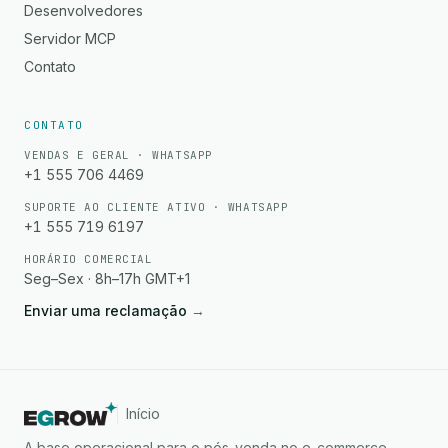
Desenvolvedores
Servidor MCP
Contato
CONTATO
VENDAS E GERAL · WHATSAPP
+1 555 706 4469
SUPORTE AO CLIENTE ATIVO · WHATSAPP
+1 555 719 6197
HORÁRIO COMERCIAL
Seg–Sex · 8h–17h GMT+1
Enviar uma reclamação
→
Início
A base operacional para o pós-venda no e-commerce.