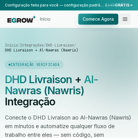
Configuração feita para você — configuração padrão, realizada pela nossa equipe.
$149
GRÁTIS
Início
Comece Agora
Início
/
Integrações
/
DHD Livraison
/
DHD Livraison + Al-Nawras (Nawris)
INTEGRAÇÃO VERIFICADA
DHD Livraison
+
Al-
Nawras (Nawris)
Integração
Conecte o DHD Livraison ao Al-Nawras (Nawris)
em minutos e automatize qualquer fluxo de
trabalho entre eles — sem código, sem