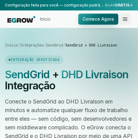
Configuração feita para você — configuração padrão, realizada pela nossa equipe.
$149
GRÁTIS
Início
Comece Agora
Início
/
Integrações
/
SendGrid
/
SendGrid + DHD Livraison
INTEGRAÇÃO VERIFICADA
SendGrid
+
DHD Livraison
Integração
Conecte o SendGrid ao DHD Livraison em
minutos e automatize qualquer fluxo de trabalho
entre eles — sem código, sem desenvolvedores e
sem middleware complicado. O eGrow conecta o
SendGrid e o DHD Livraison por meio de uma API