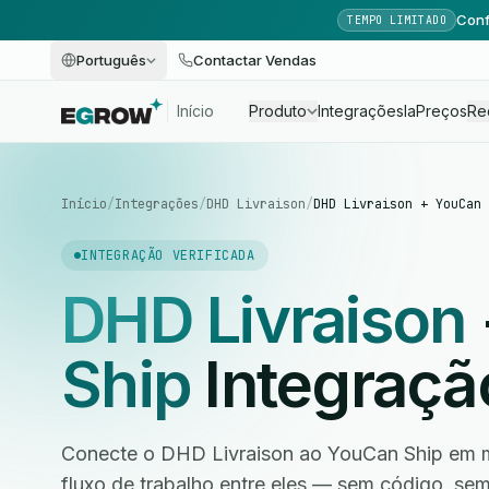
Conf
TEMPO LIMITADO
Português
Contactar Vendas
Início
Produto
Integrações
Ia
Preços
Re
Início
/
Integrações
/
DHD Livraison
/
DHD Livraison + YouCan 
INTEGRAÇÃO VERIFICADA
DHD Livraison
Ship
Integraçã
Conecte o DHD Livraison ao YouCan Ship em m
fluxo de trabalho entre eles — sem código, s