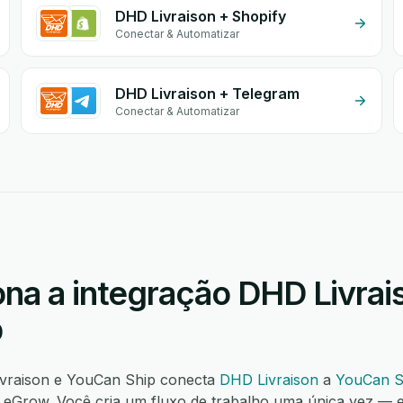
DHD Livraison + Shopify
Conectar & Automatizar
DHD Livraison + Telegram
Conectar & Automatizar
na a integração DHD Livrai
p
ivraison e YouCan Ship conecta
DHD Livraison
a
YouCan S
eGrow. Você cria um fluxo de trabalho uma única vez — e