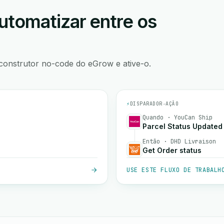
utomatizar entre os
construtor no-code do eGrow e ative-o.
⚡
DISPARADOR
→
AÇÃO
Quando · YouCan Ship
Parcel Status Updated
Então · DHD Livraison
Get Order status
USE ESTE FLUXO DE TRABALH