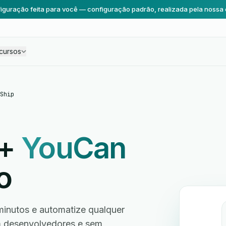
iguração feita para você — configuração padrão, realizada pela nossa 
cursos
Ship
+
YouCan
o
inutos e automatize qualquer
em desenvolvedores e sem