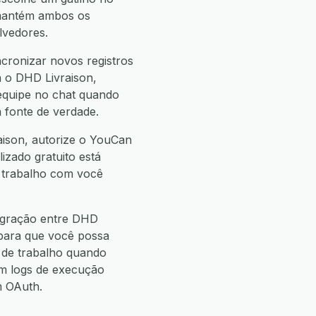
mantém ambos os
lvedores.
cronizar novos registros
a o DHD Livraison,
 equipe no chat quando
 fonte de verdade.
aison, autorize o YouCan
izado gratuito está
e trabalho com você
tegração entre DHD
 para que você possa
de trabalho quando
m logs de execução
m OAuth.