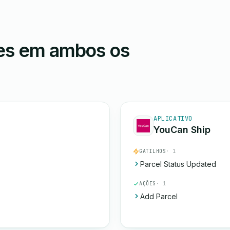
ões em ambos os
APLICATIVO
YouCan Ship
GATILHOS
· 1
Parcel Status Updated
AÇÕES
· 1
Add Parcel