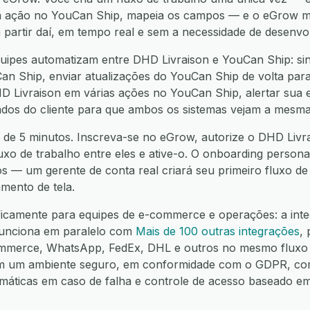
ma ação no YouCan Ship, mapeia os campos — e o eGrow 
a partir daí, em tempo real e sem a necessidade de desenvo
ipes automatizam entre DHD Livraison e YouCan Ship: sin
n Ship, enviar atualizações do YouCan Ship de volta par
HD Livraison em várias ações no YouCan Ship, alertar sua
 dados do cliente para que ambos os sistemas vejam a mesma
 de 5 minutos. Inscreva-se no eGrow, autorize o DHD Livr
luxo de trabalho entre eles e ative-o. O onboarding personal
os — um gerente de conta real criará seu primeiro fluxo d
mento de tela.
ificamente para equipes de e-commerce e operações: a in
funciona em paralelo com
Mais de 100 outras integrações
,
mmerce, WhatsApp, FedEx, DHL e outros no mesmo fluxo 
em um ambiente seguro, em conformidade com o GDPR, co
omáticas em caso de falha e controle de acesso baseado e