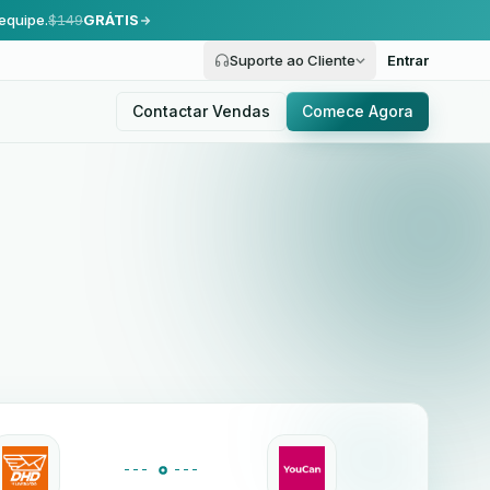
equipe.
$149
GRÁTIS
Suporte ao Cliente
Entrar
Contactar Vendas
Comece Agora