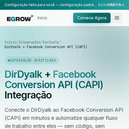
Configuração feita para você — configuração padrão, realizada pela nossa equipe.
$149
GRÁTIS
Início
Comece Agora
Início
/
Integrações
/
DirDyalk
/
DirDyalk + Facebook Conversion API (CAPI)
INTEGRAÇÃO VERIFICADA
DirDyalk
+
Facebook
Conversion API (CAPI)
Integração
Conecte o DirDyalk ao Facebook Conversion API
(CAPI) em minutos e automatize qualquer fluxo
de trabalho entre eles — sem código, sem