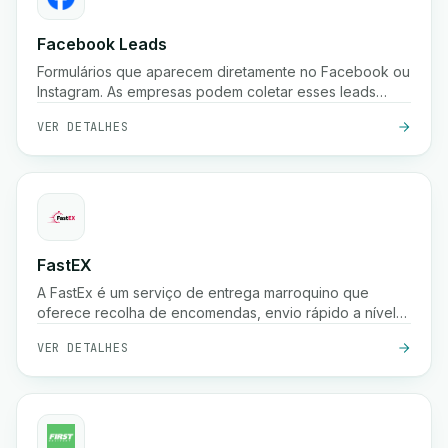
Facebook Leads
Formulários que aparecem diretamente no Facebook ou
Instagram. As empresas podem coletar esses leads
instantaneamente.
VER DETALHES
FastEX
A FastEx é um serviço de entrega marroquino que
oferece recolha de encomendas, envio rápido a nível
nacional, pagamento na entrega e rastreio em tempo
VER DETALHES
real para empresas e lojas online.