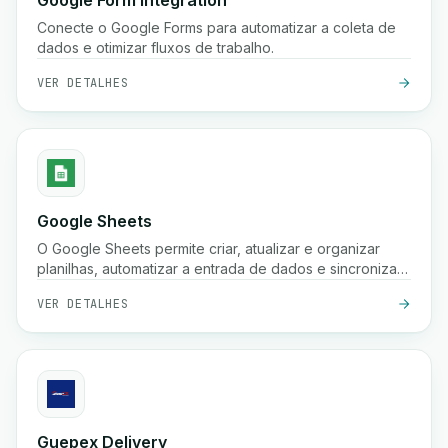
Google Form Integration
Conecte o Google Forms para automatizar a coleta de
dados e otimizar fluxos de trabalho.
VER DETALHES
Google Sheets
O Google Sheets permite criar, atualizar e organizar
planilhas, automatizar a entrada de dados e sincronizar
informações em seus fluxos de trabalho para melhor
VER DETALHES
colaboração e insights.
Guepex Delivery