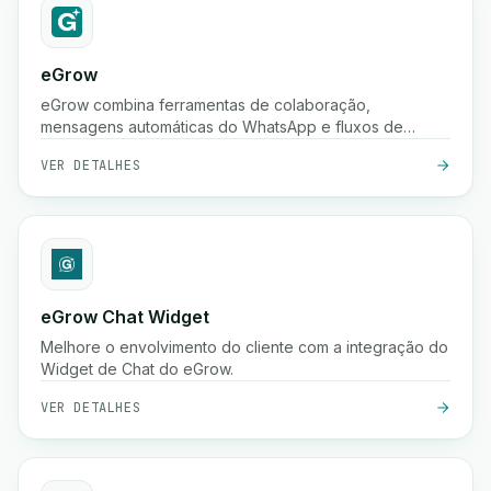
eGrow
eGrow combina ferramentas de colaboração,
mensagens automáticas do WhatsApp e fluxos de
trabalho poderosos em uma única plataforma integrada,
VER DETALHES
ajudando empresas de comércio eletrônico a crescer,
envolver clientes e gerir operações de forma contínua.
eGrow Chat Widget
Melhore o envolvimento do cliente com a integração do
Widget de Chat do eGrow.
VER DETALHES