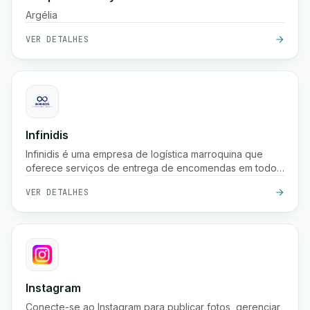
Argélia
VER DETALHES
Infinidis
Infinidis é uma empresa de logística marroquina que
oferece serviços de entrega de encomendas em todo
o país, recolha, armazenamento e cobrança na entrega,
VER DETALHES
com opções de envio rápido como entrega em 24
horas e rastreamento em tempo real.
Instagram
Conecte-se ao Instagram para publicar fotos, gerenciar