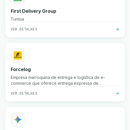
First Delivery Group
Tunísia
VER DETALHES
Forcelog
Empresa marroquina de entrega e logística de e-
commerce que oferece entrega expressa de
encomendas (frequentemente 24 horas nas grandes
VER DETALHES
cidades, 48 horas nas cidades menores), recolha
gratuita, armazenamento, embalagem e serviços de
rastreamento em todo o país.