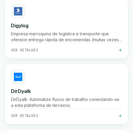
Digylog
Empresa marroquina de logística e transporte que
oferece entrega rápida de encomendas (muitas vezes
em 24 horas), armazenamento, embalagem,
VER DETALHES
confirmação de pedidos e ampla cobertura em
centenas de cidades em Marrocos.
DirDyalk
DirDyalk: Automatize fluxos de trabalho conectando-se
a esta plataforma de terceiros.
VER DETALHES