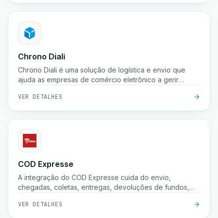
armazenamento.
Chrono Diali
Chrono Diali é uma solução de logística e envio que
ajuda as empresas de comércio eletrônico a gerir
entregas de encomendas, rastrear envios em tempo
VER DETALHES
real e otimizar seus processos de atendimento com
facilidade.
COD Expresse
A integração do COD Expresse cuida do envio,
chegadas, coletas, entregas, devoluções de fundos,
confirmações e armazenamento.
VER DETALHES