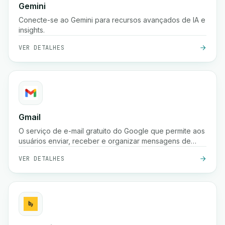
Gemini
Conecte-se ao Gemini para recursos avançados de IA e
insights.
VER DETALHES
Gmail
O serviço de e-mail gratuito do Google que permite aos
usuários enviar, receber e organizar mensagens de
forma segura com proteção poderosa contra spam,
VER DETALHES
pesquisa e integração com as ferramentas do Google
Workspace