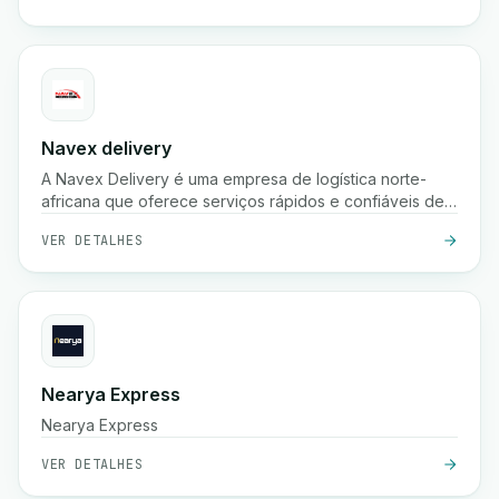
Navex delivery
A Navex Delivery é uma empresa de logística norte-
africana que oferece serviços rápidos e confiáveis de
entrega de encomendas, incluindo recolha, envio
VER DETALHES
nacional e rastreamento em tempo real para e-
commerce e empresas.
Nearya Express
Nearya Express
VER DETALHES