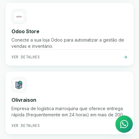
Odoo Store
Conecte a sua loja Odoo para automatizar a gestão de
vendas e inventário.
VER DETALHES
Agente de IA
Olivraison
Respostas instantâneas no
Empresa de logística marroquina que oferece entrega
WhatsApp
rápida (frequentemente em 24 horas) em mais de 200
cidades, fulfillment de e-commerce, rastreamento de
VER DETALHES
encomendas em tempo real, gestão de pagamento na
entrega e serviços de armazenamento.