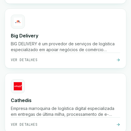
Big Delivery
BIG DELIVERY é um provedor de serviços de logística
especializado em apoiar negócios de comércio
eletrônico no Marrocos.
VER DETALHES
Cathedis
Empresa marroquina de logística digital especializada
em entregas de última milha, processamento de e-
commerce, gestão de pagamentos na entrega,
VER DETALHES
rastreamento em tempo real e soluções de