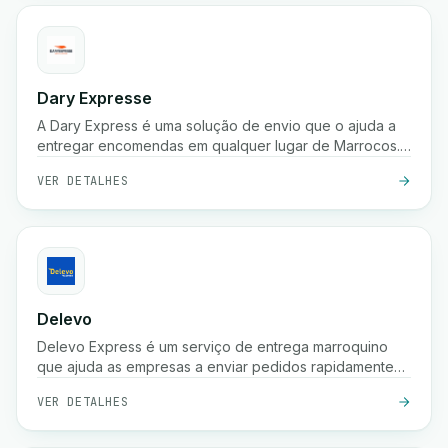
Dary Expresse
A Dary Express é uma solução de envio que o ajuda a
entregar encomendas em qualquer lugar de Marrocos.
Também oferece uma plataforma avançada para gerir
VER DETALHES
facilmente a sua loja e proporciona muitos benefícios
adicionais.
Delevo
Delevo Express é um serviço de entrega marroquino
que ajuda as empresas a enviar pedidos rapidamente
entre cidades. Foca-se em pagamento à cobrança,
VER DETALHES
expedição rápida e logística fiável de última milha para
garantir que as encomendas chegam aos clientes a
tempo.