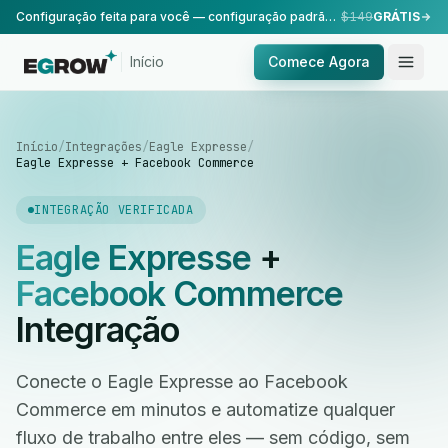
Configuração feita para você — configuração padrão, realizada pela nossa equipe.
$149
GRÁTIS
Início
Comece Agora
Início
/
Integrações
/
Eagle Expresse
/
Eagle Expresse + Facebook Commerce
INTEGRAÇÃO VERIFICADA
Eagle Expresse
+
Facebook Commerce
Integração
Conecte o Eagle Expresse ao Facebook
Commerce em minutos e automatize qualquer
fluxo de trabalho entre eles — sem código, sem