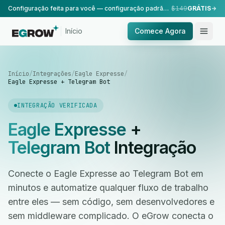
Configuração feita para você — configuração padrão, realizada pela nossa equipe.
$149
GRÁTIS
Início
Comece Agora
Início
/
Integrações
/
Eagle Expresse
/
Eagle Expresse + Telegram Bot
INTEGRAÇÃO VERIFICADA
Eagle Expresse
+
Telegram Bot
Integração
Conecte o Eagle Expresse ao Telegram Bot em
minutos e automatize qualquer fluxo de trabalho
entre eles — sem código, sem desenvolvedores e
sem middleware complicado. O eGrow conecta o