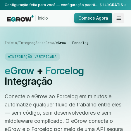
Configuração feita para você — configuração padrão, realizada pela nossa equipe.
$149
GRÁTIS
Início
Comece Agora
Início
/
Integrações
/
eGrow
/
eGrow + Forcelog
INTEGRAÇÃO VERIFICADA
eGrow
+
Forcelog
Integração
Conecte o eGrow ao Forcelog em minutos e
automatize qualquer fluxo de trabalho entre eles
— sem código, sem desenvolvedores e sem
middleware complicado. O eGrow conecta o
eGrow e o Forcelog por meio de uma API segura