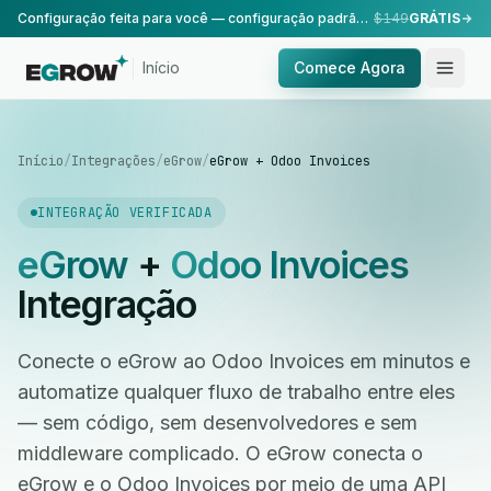
Configuração feita para você — configuração padrão, realizada pela nossa equipe.
$149
GRÁTIS
Início
Comece Agora
Início
/
Integrações
/
eGrow
/
eGrow + Odoo Invoices
INTEGRAÇÃO VERIFICADA
eGrow
+
Odoo Invoices
Integração
Conecte o eGrow ao Odoo Invoices em minutos e
automatize qualquer fluxo de trabalho entre eles
— sem código, sem desenvolvedores e sem
middleware complicado. O eGrow conecta o
eGrow e o Odoo Invoices por meio de uma API