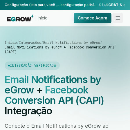
Configuração feita para você — configuração padrão, realizada pela nossa equipe.
$149
GRÁTIS
Início
Comece Agora
Início
/
Integrações
/
Email Notifications by eGrow
/
Email Notifications by eGrow + Facebook Conversion API
(CAPI)
INTEGRAÇÃO VERIFICADA
Email Notifications by
eGrow
+
Facebook
Conversion API (CAPI)
Integração
Conecte o Email Notifications by eGrow ao