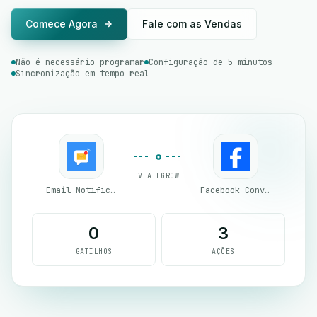
Comece Agora
Fale com as Vendas
Não é necessário programar
Configuração de 5 minutos
Sincronização em tempo real
VIA EGROW
Email Notifications by eGrow
Facebook Conversion API (CAPI)
0
3
GATILHOS
AÇÕES