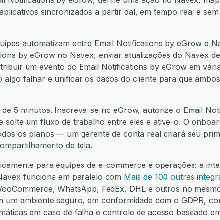
il Notifications by eGrow, define uma ação no Navex, ma
icativos sincronizados a partir daí, em tempo real e sem
ipes automatizam entre Email Notifications by eGrow e N
ations by eGrow no Navex, enviar atualizações do Navex de
stribuir um evento do Email Notifications by eGrow em vári
 algo falhar e unificar os dados do cliente para que ambos
 de 5 minutos. Inscreva-se no eGrow, autorize o Email Noti
e solte um fluxo de trabalho entre eles e ative-o. O onboa
todos os planos — um gerente de conta real criará seu prim
ompartilhamento de tela.
ficamente para equipes de e-commerce e operações: a inte
 Navex funciona em paralelo com
Mais de 100 outras integ
 WooCommerce, WhatsApp, FedEx, DHL e outros no mesmo 
em um ambiente seguro, em conformidade com o GDPR, co
omáticas em caso de falha e controle de acesso baseado e