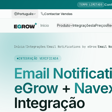
Conf
TEMPO LIMITADO
Português
Contactar Vendas
Início
Produto
Integrações
Ia
Preços
Re
Início
/
Integrações
/
Email Notifications by eGrow
/
Email No
INTEGRAÇÃO VERIFICADA
Email Notificat
eGrow
+
Nave
Integração