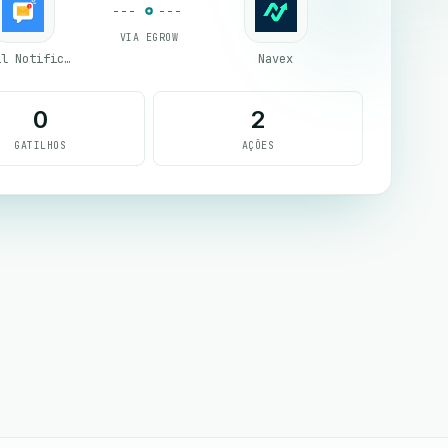
VIA EGROW
Email Notifications by eGrow
Navex
0
2
GATILHOS
AÇÕES