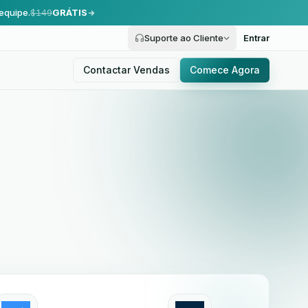
equipe.
$149
GRÁTIS
Suporte ao Cliente
Entrar
Contactar Vendas
Comece Agora