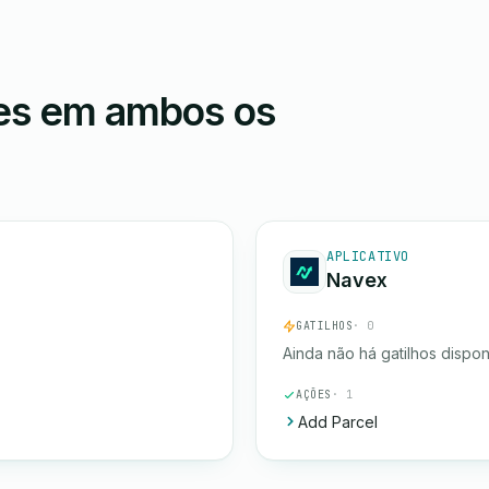
ões em ambos os
APLICATIVO
Navex
GATILHOS
· 0
Ainda não há gatilhos dispon
AÇÕES
· 1
Add Parcel