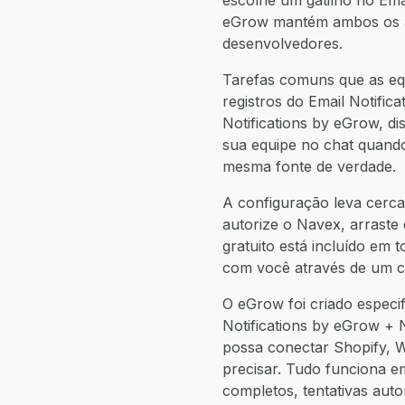
escolhe um gatilho no Ema
eGrow mantém ambos os apl
desenvolvedores.
Tarefas comuns que as equ
registros do Email Notific
Notifications by eGrow, di
sua equipe no chat quando
mesma fonte de verdade.
A configuração leva cerca
autorize o Navex, arraste 
gratuito está incluído em 
com você através de um c
O eGrow foi criado especi
Notifications by eGrow +
possa conectar Shopify,
precisar. Tudo funciona 
completos, tentativas aut