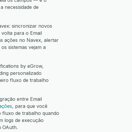
peia os campos — e o
 a necessidade de
avex: sincronizar novos
 volta para o Email
as ações no Navex, alertar
 os sistemas vejam a
fications by eGrow,
rding personalizado
eiro fluxo de trabalho
gração entre Email
rações
, para que você
fluxo de trabalho quando
m logs de execução
m OAuth.