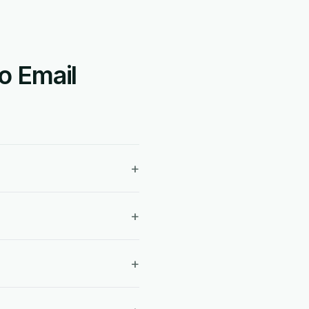
o Email
+
+
+