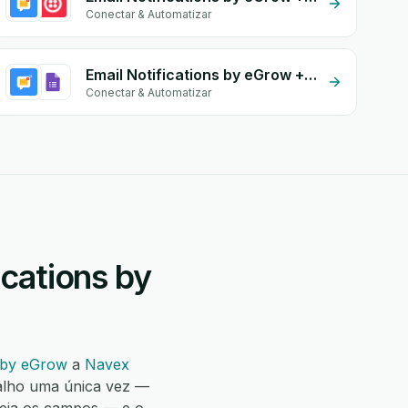
Conectar & Automatizar
Email Notifications by eGrow + Google Form Integration
Conectar & Automatizar
cations by
s by eGrow
a
Navex
alho uma única vez —